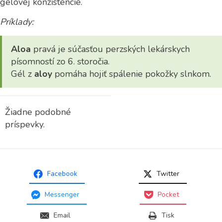
gélovej konzistencie.
Príklady:
Aloa
pravá je súčasťou perzských lekárskych
písomností zo 6. storočia.
Gél z
aloy
pomáha hojiť spálenie pokožky slnkom.
Žiadne podobné
príspevky.
Facebook
Twitter
Messenger
Pocket
Email
Tisk