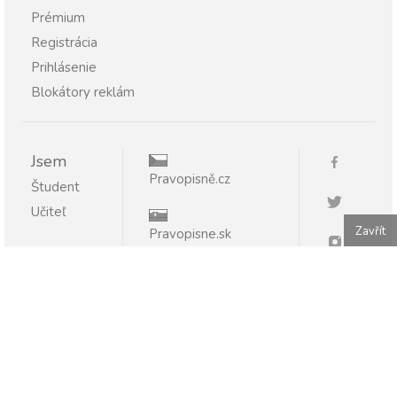
Prémium
Registrácia
Prihlásenie
Blokátory reklám
Jsem
Pravopisně.cz
Študent
Učiteľ
Zavřít
Pravopisne.sk
Publikovanie alebo ďalšie šírenie obsahu serveru
Pravopisne.sk je bez písomného súhlasu zakázané.
Pravopisne.sk - pomáhame so slovenčinou 2011 - 2026.