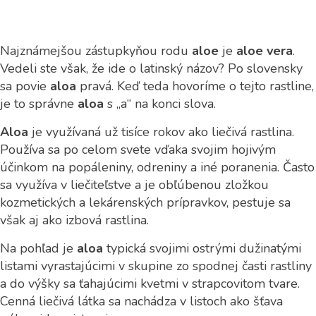
Najznámejšou zástupkyňou rodu
aloe
je
aloe vera
.
Vedeli ste však, že ide o latinský názov? Po slovensky
sa povie
aloa
pravá. Keď teda hovoríme o tejto rastline,
je to správne
aloa
s „a“ na konci slova.
Aloa
je využívaná už tisíce rokov ako liečivá rastlina.
Používa sa po celom svete vďaka svojim hojivým
účinkom na popáleniny, odreniny a iné poranenia. Často
sa využíva v liečiteľstve a je obľúbenou zložkou
kozmetických a lekárenských prípravkov, pestuje sa
však aj ako izbová rastlina.
Na pohľad je
aloa
typická svojimi ostrými dužinatými
listami vyrastajúcimi v skupine zo spodnej časti rastliny
a do výšky sa ťahajúcimi kvetmi v strapcovitom tvare.
Cenná liečivá látka sa nachádza v listoch ako šťava