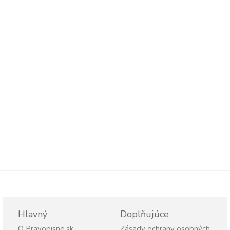
Hlavný
Doplňujúce
O Pravopisne.sk
Zásady ochrany osobných