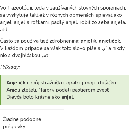
Vo frazeológii, teda v zaužívaných slovných spojeniach,
sa vyskytuje taktiež v rôznych obmenách: spievať ako
anjel, anjel s rožkami, padlý anjel, robiť zo seba anjela,
atď.
Často sa používa tiež zdrobnenina:
anjelik, anjeliček
.
V každom prípade sa však toto slovo píše s
„j“
a nikdy
nie s dvojhláskou
„ie“
.
Príklady:
Anjeličku
, môj strážničku, opatruj moju dušičku.
Anjeli
zleteli. Najprv podali pastierom zvesť.
Dievča bolo krásne ako
anjel
.
Žiadne podobné
príspevky.