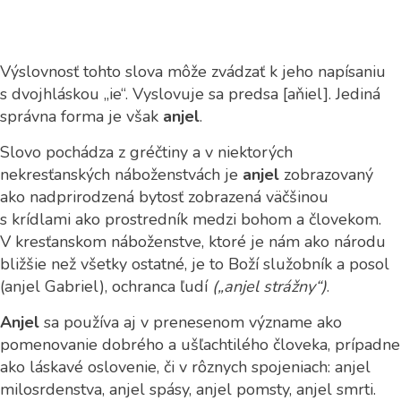
Výslovnosť tohto slova môže zvádzať k jeho napísaniu
s dvojhláskou „ie“. Vyslovuje sa predsa [aňiel]. Jediná
správna forma je však
anjel
.
Slovo pochádza z gréčtiny a v niektorých
nekresťanských náboženstvách je
anjel
zobrazovaný
ako nadprirodzená bytosť zobrazená väčšinou
s krídlami ako prostredník medzi bohom a človekom.
V kresťanskom náboženstve, ktoré je nám ako národu
bližšie než všetky ostatné, je to Boží služobník a posol
(anjel Gabriel), ochranca ľudí
(„anjel strážny“)
.
Anjel
sa používa aj v prenesenom význame ako
pomenovanie dobrého a ušľachtilého človeka, prípadne
ako láskavé oslovenie, či v rôznych spojeniach: anjel
milosrdenstva, anjel spásy, anjel pomsty, anjel smrti.