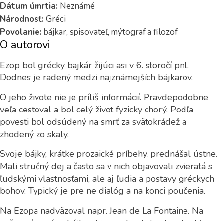
Dátum úmrtia:
Neznámé
Národnosť:
Gréci
Povolanie:
bájkar, spisovateľ, mýtograf a filozof
O autorovi
Ezop bol grécky bajkár žijúci asi v 6. storočí pnl.
Dodnes je radený medzi najznámejších bájkarov.
O jeho živote nie je príliš informácií. Pravdepodobne
veľa cestoval a bol celý život fyzicky chorý. Podľa
povesti bol odsúdený na smrť za svätokrádež a
zhodený zo skaly.
Svoje bájky, krátke prozaické príbehy, prednášal ústne.
Mali stručný dej a často sa v nich objavovali zvieratá s
ľudskými vlastnosťami, ale aj ľudia a postavy gréckych
bohov. Typický je pre ne dialóg a na konci poučenia.
Na Ezopa nadväzoval napr. Jean de La Fontaine. Na