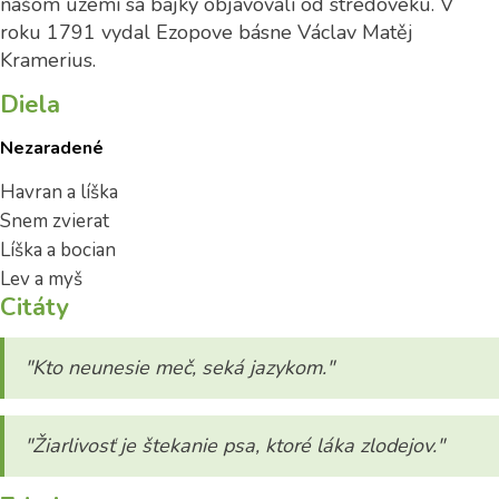
našom území sa bájky objavovali od stredoveku. V
roku 1791 vydal Ezopove básne Václav Matěj
Kramerius.
Diela
Nezaradené
Havran a líška
Snem zvierat
Líška a bocian
Lev a myš
Citáty
"Kto neunesie meč, seká jazykom."
"Žiarlivosť je štekanie psa, ktoré láka zlodejov."