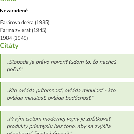
Nezaradené
Farárova dcéra (1935)
Farma zvierat (1945)
1984 (1949)
Citáty
„Sloboda je právo hovoriť ľuďom to, čo nechcú
počuť.“
„Kto ovláda prítomnosť, ovláda minulosť - kto
ovláda minulosť, ovláda budúcnosť.“
„Prvým cieľom modernej vojny je zužitkovať
produkty priemyslu bez toho, aby sa zvýšila
všeobecná životná úroveň.“