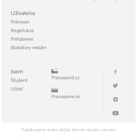
Užívatelia
Prémium
Registrácia
Prihlásenie
Blokátory reklám
Jsem
Pravopisně.cz
Študent
Učiteľ
Pravopisne.sk
Publikovanie alebo ďalšie šírenie obsahu serveru