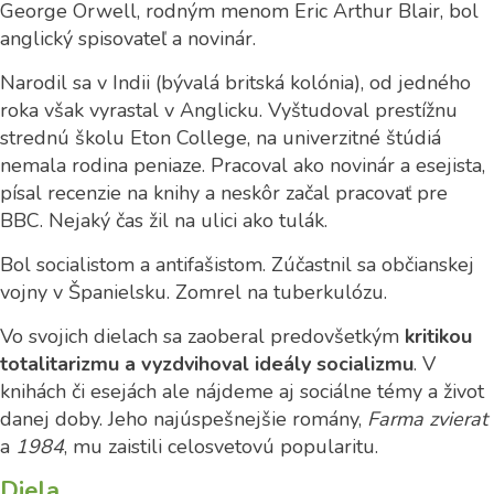
George Orwell, rodným menom Eric Arthur Blair, bol
anglický spisovateľ a novinár.
Narodil sa v Indii (bývalá britská kolónia), od jedného
roka však vyrastal v Anglicku. Vyštudoval prestížnu
strednú školu Eton College, na univerzitné štúdiá
nemala rodina peniaze. Pracoval ako novinár a esejista,
písal recenzie na knihy a neskôr začal pracovať pre
BBC. Nejaký čas žil na ulici ako tulák.
Bol socialistom a antifašistom. Zúčastnil sa občianskej
vojny v Španielsku. Zomrel na tuberkulózu.
Vo svojich dielach sa zaoberal predovšetkým
kritikou
totalitarizmu a vyzdvihoval ideály socializmu
. V
knihách či esejách ale nájdeme aj sociálne témy a život
danej doby. Jeho najúspešnejšie romány,
Farma zvierat
a
1984
, mu zaistili celosvetovú popularitu.
Diela