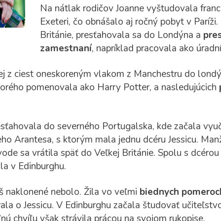
Na nátlak rodičov Joanne vyštudovala francú
Exeteri, čo obnášalo aj ročný pobyt v Paríži.
Británie, presťahovala sa do Londýna a
pre
zamestnaní
, napríklad pracovala ako úradn
ej z ciest oneskoreným vlakom z Manchestru do londýn
ktorého pomenovala ako Harry Potter, a nasledujúcich
sťahovala do severného Portugalska, kde začala vyuč
eho Arantesa, s ktorým mala jednu dcéru Jessicu. Manž
ode sa vrátila späť do Veľkej Británie. Spolu s dcérou
la v Edinburghu.
íliš naklonené nebolo. Žila vo veľmi
biednych pomeroc
ala o Jessicu. V Edinburghu začala študovať učiteľstv
ú chvíľu však strávila prácou na svojom rukopise.