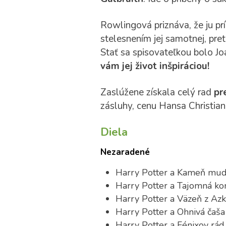
Rowlingová priznáva, že ju pr
stelesnením jej samotnej, pre
Stať sa spisovateľkou bolo Jo
vám jej život inšpiráciou!
Zaslúžene získala celý rad
pr
zásluhy, cenu Hansa Christia
Diela
Nezaradené
Harry Potter a Kameň mud
Harry Potter a Tajomná k
Harry Potter a Väzeň z Az
Harry Potter a Ohnivá čaša
Harry Potter a Fénixov rád