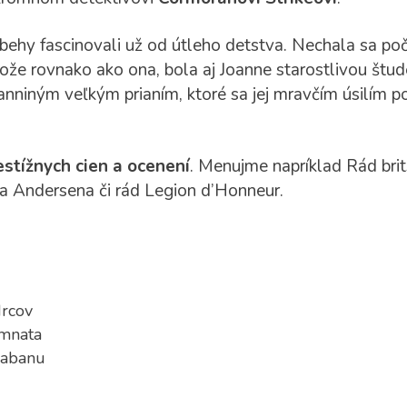
íbehy fascinovali už od útleho detstva. Nechala sa poč
tože rovnako ako ona, bola aj Joanne starostlivou štud
anniným veľkým prianím, ktoré sa jej mravčím úsilím po
estížnych cien a ocenení
. Menujme napríklad Rád bri
na Andersena či rád Legion d’Honneur.
rcov
omnata
kabanu