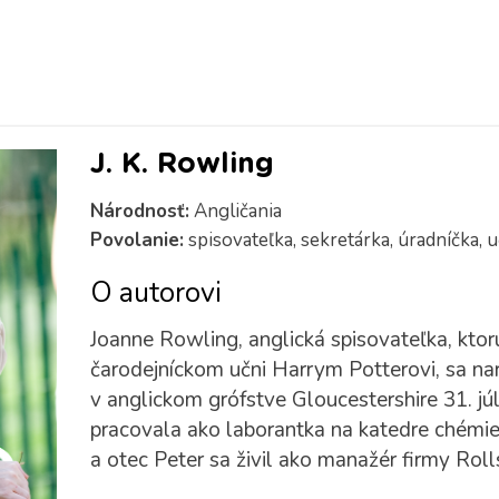
J. K. Rowling
Národnosť:
Angličania
Povolanie:
spisovateľka, sekretárka, úradníčka, u
O autorovi
Joanne Rowling, anglická spisovateľka, ktorú
čarodejníckom učni Harrym Potterovi, sa na
v anglickom grófstve Gloucestershire 31. j
pracovala ako laborantka na katedre chém
a otec Peter sa živil ako manažér firmy Rol