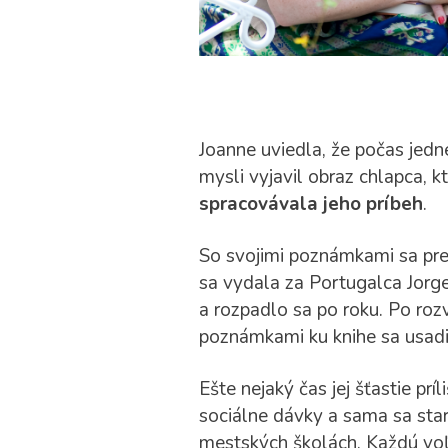
Joanne uviedla, že počas jedn
mysli vyjavil obraz chlapca, 
spracovávala jeho príbeh
.
So svojimi poznámkami sa pre
sa vydala za Portugalca Jorg
a rozpadlo sa po roku. Po rozv
poznámkami ku knihe sa usadi
Ešte nejaký čas jej šťastie pr
sociálne dávky a sama sa star
mestských školách. Každú voľn