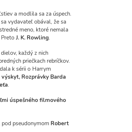
stiev a modlila sa za úspech.
 sa vydavateľ obával, že sa
rostredné meno, ktoré nemala
. Preto
J. K. Rowling
.
dielov, každý z nich
redných priečkach rebríčkov.
dala k sérii o Harrym
h výskyt, Rozprávky Barda
ieťa
.
ľmi úspešného filmového
tak pod pseudonymom
Robert