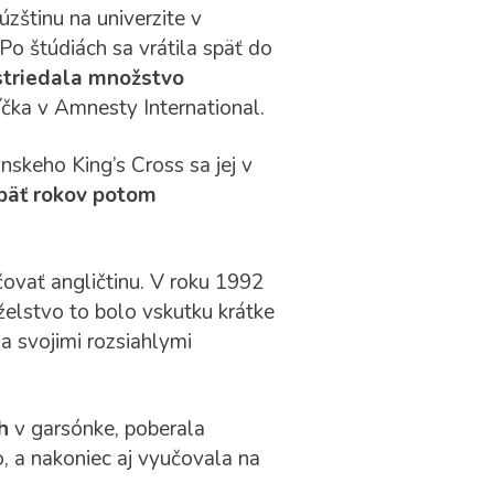
zštinu na univerzite v
 Po štúdiách sa vrátila späť do
striedala množstvo
íčka v Amnesty International.
skeho King’s Cross sa jej v
päť rokov potom
ovať angličtinu. V roku 1992
elstvo to bolo vskutku krátke
 a svojimi rozsiahlymi
h
v garsónke, poberala
o, a nakoniec aj vyučovala na