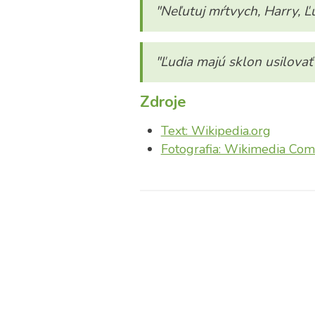
"Neľutuj mŕtvych, Harry, Ľu
"Ľudia majú sklon usilovať 
Zdroje
Text: Wikipedia.org
Fotografia: Wikimedia Co