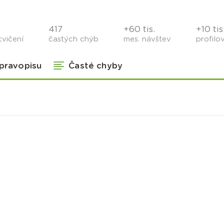
417
+60 tis.
+10 tis
cvičení
častých chýb
mes. návštev
profilo
 pravopisu
Časté chyby