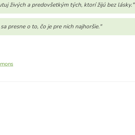
tuj živých a predovšetkým tých, ktorí žijú bez lásky."
sa presne o to, čo je pre nich najhoršie."
mmons