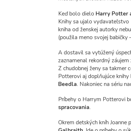
Keď bolo dielo
Harry Potter
Knihy sa ujalo vydavateľstvo 
kniha od ženskej autorky nebu
(použila meno svojej babičky –
A dostavil sa vytúžený úspec
zaznamenal rekordný záujem zo
Z chudobnej ženy sa takmer cez
Potterovi aj doplňujúce knihy
Beedla
. Nakoniec na sériu n
Príbehy o Harrym Potterovi bo
spracovania
.
Okrem detských kníh Joanne p
Galbraith
. Ide o príbehy o 