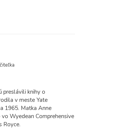
čiteľka
 preslávili knihy o
rodila v meste Yate
úla 1965. Matka Anne
ie vo Wyedean Comprehensive
ls Royce.