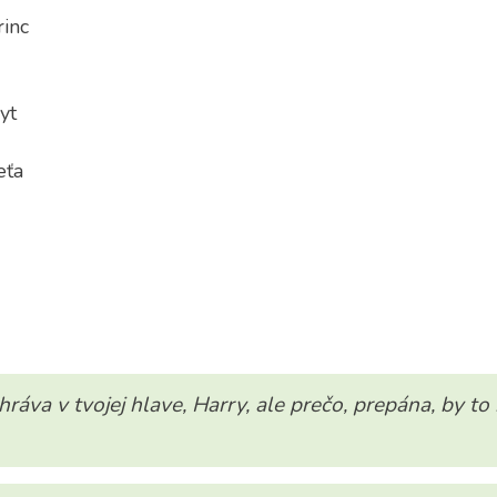
rinc
yt
eťa
ráva v tvojej hlave, Harry, ale prečo, prepána, by to