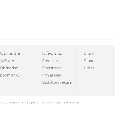
Obchodní
Užívatelia
Jsem
Affiliate
Prémium
Študent
Obchodné
Registrácia
Učiteľ
podmienky
Prihlásenie
Blokátory reklám
Pravopisne.sk je bez písomného súhlasu zakázané.