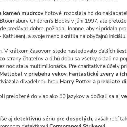
 a kameň mudrcov
hotové, rozoslala ho do nakladateľ
Bloomsbury Children’s Books v júni 1997, ale pretože
de predávať dobre, požiadal Joanne, aby si pridala p
 Kathleen), a svoje meno skrátila na obyčajnú iniciálu
h. V krátkom časovom slede nasledovalo ďalších šesť 
 strany čitateľov a dlhú dobu sa všetky držali na pop
 noc stala multimilionárka. Pre charitatívne účely pri
Metlobal v priebehu vekov, Fantastické zvery a ic
adviazala divadelnou hrou
Harry Potter a prekliate d
li preložené do viac ako 50 jazykov a dočkali sa aj
ve
íše aj
detektívnu sériu pre dospelých
, avšak robí 
súkromnom detektívovi
Cormoranovi Strikeovi
.