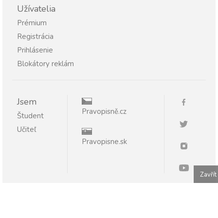
Užívatelia
Prémium
Registrácia
Prihlásenie
Blokátory reklám
Jsem
Pravopisně.cz
Študent
Učiteľ
Pravopisne.sk
Zavřít
Publikovanie alebo ďalšie šírenie obsahu serveru
Pravopisne.sk je bez písomného súhlasu zakázané.