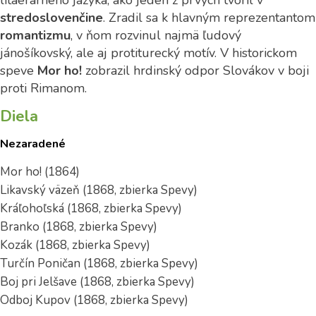
litaerárneho jazyka, ako jeden z prvých tvoril v
stredoslovenčine
. Zradil sa k hlavným reprezentantom
romantizmu
, v ňom rozvinul najmä ľudový
jánošíkovský, ale aj protiturecký motív. V historickom
speve
Mor ho!
zobrazil hrdinský odpor Slovákov v boji
proti Rimanom.
Diela
Nezaradené
Mor ho! (1864)
Likavský väzeň (1868, zbierka Spevy)
Kráľohoľská (1868, zbierka Spevy)
Branko (1868, zbierka Spevy)
Kozák (1868, zbierka Spevy)
Turčín Poničan (1868, zbierka Spevy)
Boj pri Jelšave (1868, zbierka Spevy)
Odboj Kupov (1868, zbierka Spevy)