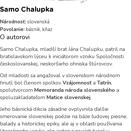
Samo Chalupka
Národnosť:
slovenská
Povolanie:
básnik, kňaz
O autorovi
Samo Chalupka, mladší brat Jána Chalupku, patril na
bratislavskom lýceu k iniciátorom vzniku Spoločnosti
českoslovanskej, neskoršieho ohniska štúrovcov.
Od mladosti sa angažoval v slovenskom národnom
hnutí; bol členom spolkov
Vzájomnosť
a
Tatrín
,
spolutvorcom
Memoranda národa slovenského
a
spoluzakladateľom
Matice slovenskej
.
Jeho básnická dikcia zásadne ovplyvnila ďalšie
smerovanie slovenskej poézie na báze ľudovej piesne,
balady a historickej epiky, ale aj v oblasti používania