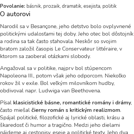
Povolanie:
básnik, prozaik, dramatik, esejista, politik
O autorovi
Narodil sa v Besançone, jeho detstvo bolo ovplyvnené
politickými udalosťami tej doby. Jeho otec bol dôstojník
a rodina sa tak často sťahovala. Neskôr so svojim
bratom založil časopis Le Conservateur littéraire, v
ktorom sa zaoberal otázkami slobody.
Angažoval sa v politike, najprv bol stúpencom
Napoleona III., potom však jeho odporcom. Niekoľko
rokov žil v exile. Bol veľkým milovníkom hudby,
obdivoval napr. Ludwiga van Beethovena.
Písal
klasicistické básne, romantické romány i drámy
,
často miešal
čierny román s kritickým realizmom
.
Spájal politické, filozofické aj lyrické oblasti, krásu a
škaredosť či humor a tragično. Medzi jeho dielami
nájdeme aj cestopisy, eseje a politické texty. Jeho dva