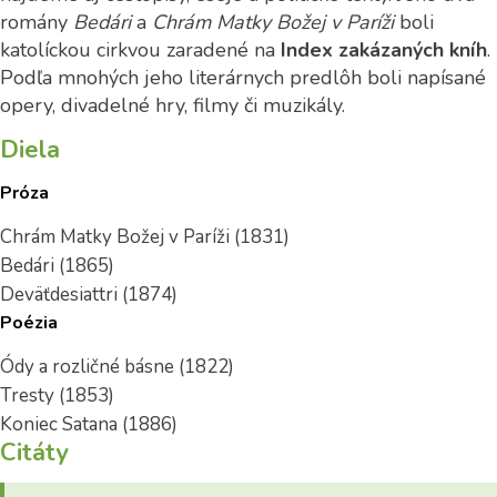
romány
Bedári
a
Chrám Matky Božej v Paríži
boli
katolíckou cirkvou zaradené na
Index zakázaných kníh
.
Podľa mnohých jeho literárnych predlôh boli napísané
opery, divadelné hry, filmy či muzikály.
Diela
Próza
Chrám Matky Božej v Paríži (1831)
Bedári (1865)
Deväťdesiattri (1874)
Poézia
Ódy a rozličné básne (1822)
Tresty (1853)
Koniec Satana (1886)
Citáty