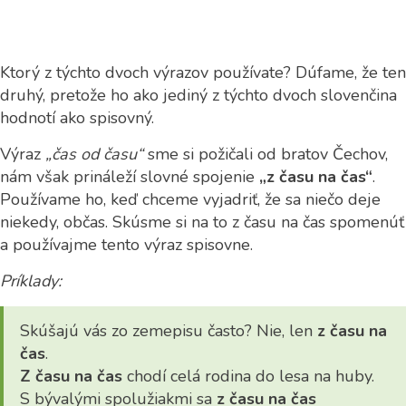
Ktorý z týchto dvoch výrazov používate? Dúfame, že ten
druhý, pretože ho ako jediný z týchto dvoch slovenčina
hodnotí ako spisovný.
Výraz
„čas od času“
sme si požičali od bratov Čechov,
nám však prináleží slovné spojenie
„z času na čas“
.
Používame ho, keď chceme vyjadriť, že sa niečo deje
niekedy, občas. Skúsme si na to z času na čas spomenúť
a používajme tento výraz spisovne.
Príklady:
Skúšajú vás zo zemepisu často? Nie, len
z času na
čas
.
Z času na čas
chodí celá rodina do lesa na huby.
S bývalými spolužiakmi sa
z času na čas