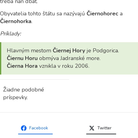
treba naň dbať.
Obyvatelia tohto štátu sa nazývajú
Čiernohorec
a
Čiernohorka
.
Príklady:
Hlavným mestom
Čiernej Hory
je Podgorica.
Čiernu Horu
obmýva Jadranské more.
Čierna Hora
vznikla v roku 2006.
Žiadne podobné
príspevky.
Facebook
Twitter