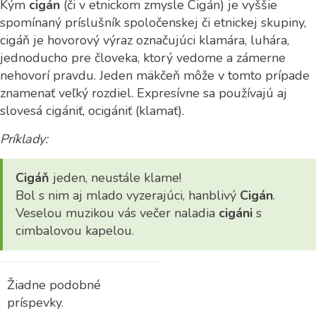
Kým
cigán
(či v etnickom zmysle Cigán) je vyššie
spomínaný príslušník spoločenskej či etnickej skupiny,
cigáň je hovorový výraz označujúci klamára, luhára,
jednoducho pre človeka, ktorý vedome a zámerne
nehovorí pravdu. Jeden mäkčeň môže v tomto prípade
znamenať veľký rozdiel. Expresívne sa používajú aj
slovesá cigániť, ocigániť (klamať).
Príklady:
Cigáň
jeden, neustále klame!
Bol s nim aj mlado vyzerajúci, hanblivý
Cigán
.
Veselou muzikou vás večer naladia
cigáni
s
cimbalovou kapelou.
Žiadne podobné
príspevky.