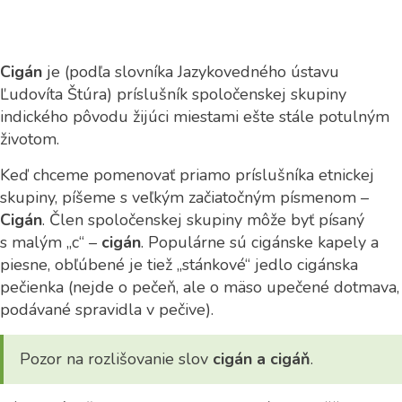
Cigán
je (podľa slovníka Jazykovedného ústavu
Ľudovíta Štúra) príslušník spoločenskej skupiny
indického pôvodu žijúci miestami ešte stále potulným
životom.
Keď chceme pomenovať priamo príslušníka etnickej
skupiny, píšeme s veľkým začiatočným písmenom –
Cigán
. Člen spoločenskej skupiny môže byť písaný
s malým „c“ –
cigán
. Populárne sú cigánske kapely a
piesne, obľúbené je tiež „stánkové“ jedlo cigánska
pečienka (nejde o pečeň, ale o mäso upečené dotmava,
podávané spravidla v pečive).
Pozor na rozlišovanie slov
cigán a cigáň
.