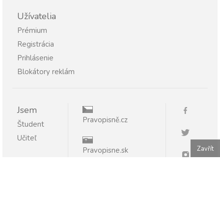
Užívatelia
Prémium
Registrácia
Prihlásenie
Blokátory reklám
Jsem
Pravopisně.cz
Študent
Učiteľ
Zavřít
Pravopisne.sk
Publikovanie alebo ďalšie šírenie obsahu serveru
Pravopisne.sk je bez písomného súhlasu zakázané.