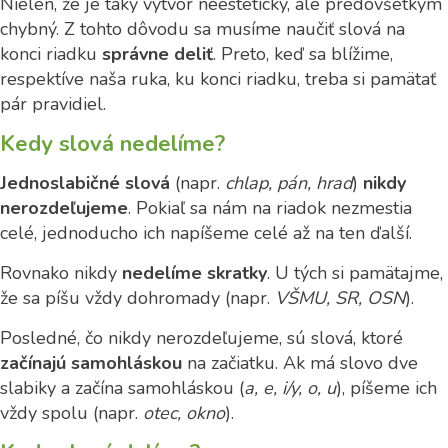
Nielen, že je taký výtvor neestetický, ale predovšetkým
chybný. Z tohto dôvodu sa musíme naučiť slová na
konci riadku
správne deliť
. Preto, keď sa blížime,
respektíve naša ruka, ku konci riadku, treba si pamätať
pár pravidiel.
Kedy slová nedelíme?
Jednoslabičné slová
(napr.
chlap, pán, hrad
)
nikdy
nerozdeľujeme
. Pokiaľ sa nám na riadok nezmestia
celé, jednoducho ich napíšeme celé až na ten ďalší.
Rovnako nikdy
nedelíme skratky
. U tých si pamätajme,
že sa píšu vždy dohromady (napr.
VŠMU, SR, OSN
).
Posledné, čo nikdy nerozdeľujeme, sú slová, ktoré
začínajú samohláskou
na začiatku. Ak má slovo dve
slabiky a začína samohláskou (
a, e, i/y, o, u
), píšeme ich
vždy spolu (napr.
otec, okno
).