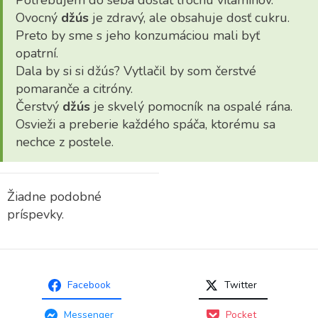
Potrebujem do seba dostať trochu vitamínov.
Ovocný
džús
je zdravý, ale obsahuje dosť cukru.
Preto by sme s jeho konzumáciou mali byť
opatrní.
Dala by si si džús? Vytlačil by som čerstvé
pomaranče a citróny.
Čerstvý
džús
je skvelý pomocník na ospalé rána.
Osvieži a preberie každého spáča, ktorému sa
nechce z postele.
Žiadne podobné
príspevky.
Facebook
Twitter
Messenger
Pocket