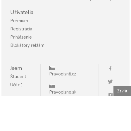
Užívatelia
Prémium
Registrácia
Prihlásenie
Blokátory reklám
Jsem
Pravopisně.cz
Študent
Učiteľ
Zavřít
Pravopisne.sk
Publikovanie alebo ďalšie šírenie obsahu serveru