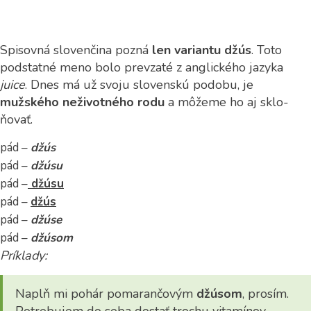
Spisovná slovenčina pozná
len variantu džús
. Toto
podstatné meno bolo prevzaté z anglického jazyka
juice
. Dnes má už svoju slovenskú podobu, je
mužského neživotného rodu
a môžeme ho aj sklo-
ňovať.
pád –
džús
pád –
džúsu
pád –
džúsu
pád –
džús
pád –
džúse
pád –
džúsom
Príklady:
Naplň mi pohár pomarančovým
džúsom
, prosím.