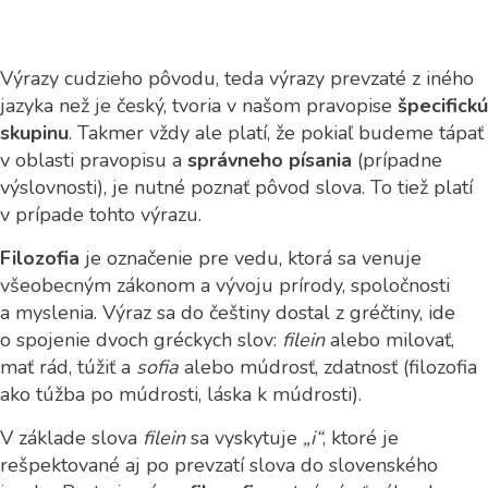
Výrazy cudzieho pôvodu, teda výrazy prevzaté z iného
jazyka než je český, tvoria v našom pravopise
špecifickú
skupinu
. Takmer vždy ale platí, že pokiaľ budeme tápať
v oblasti pravopisu a
správneho písania
(prípadne
výslovnosti), je nutné poznať pôvod slova. To tiež platí
v prípade tohto výrazu.
Filozofia
je označenie pre vedu, ktorá sa venuje
všeobecným zákonom a vývoju prírody, spoločnosti
a myslenia. Výraz sa do češtiny dostal z gréčtiny, ide
o spojenie dvoch gréckych slov:
filein
alebo milovať,
mať rád, túžiť a
sofia
alebo múdrosť, zdatnosť (filozofia
ako túžba po múdrosti, láska k múdrosti).
V základe slova
filein
sa vyskytuje
„i“
, ktoré je
rešpektované aj po prevzatí slova do slovenského