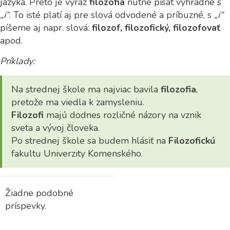
jazyka. Preto je výraz
filozofia
nutné písať výhradne s
„i“
. To isté platí aj pre slová odvodené a príbuzné, s
„i“
píšeme aj napr. slová:
filozof, filozofický, filozofovať
apod.
Príklady:
Na strednej škole ma najviac bavila
filozofia
,
pretože ma viedla k zamysleniu.
Filozofi
majú dodnes rozličné názory na vznik
sveta a vývoj človeka.
Po strednej škole sa budem hlásiť na
Filozofickú
fakultu Univerzity Komenského.
Žiadne podobné
príspevky.