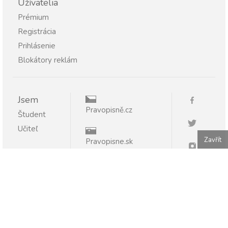
Užívatelia
Prémium
Registrácia
Prihlásenie
Blokátory reklám
Jsem
Pravopisně.cz
Študent
Učiteľ
Zavřít
Pravopisne.sk
Publikovanie alebo ďalšie šírenie obsahu serveru
Pravopisne.sk je bez písomného súhlasu zakázané.
Pravopisne.sk - pomáhame so slovenčinou 2011 - 2026.