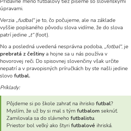
Prídavné meno futbalový tiež píšeme so slovenskými
úpravami.
Verzia
„fudbal“
je to, čo počujeme, ale na základe
vyššie popísaného pôvodu slova vidíme, že do slova
patrí jedine
„t“
(foot).
No a posledná uvedená nesprávna podoba,
„fotbal“
, je
prebratá z češtiny
a hojne sa u nás používa v
hovorovej reči. Do spisovnej slovenčiny však určite
nepatrí a v pravopisných príručkách by ste našli jedine
slovo
futbal.
Príklady:
Pôjdeme si po škole zahrať na ihrisko
futbal
?
Myslím, že už by si mal s tým
futbalom
seknúť.
Zamilovala sa do slávneho
futbalistu
.
Priestor bol veľký ako štyri
futbalové
ihriská.