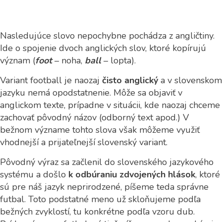
Nasledujúce slovo nepochybne pochádza z angličtiny.
Ide o spojenie dvoch anglických slov, ktoré kopírujú
význam (
foot
– noha,
ball
– lopta).
Variant football je naozaj
čisto anglický
a v slovenskom
jazyku nemá opodstatnenie. Môže sa objaviť v
anglickom texte, prípadne v situácii, kde naozaj chceme
zachovať pôvodný názov (odborný text apod.) V
bežnom význame tohto slova však môžeme využiť
vhodnejší a prijateľnejší slovenský variant.
Pôvodný výraz sa začlenil do slovenského jazykového
systému a došlo
k odbúraniu zdvojených hlások
, ktoré
sú pre náš jazyk neprirodzené, píšeme teda správne
futbal. Toto podstatné meno už skloňujeme podľa
bežných zvyklostí, tu konkrétne podľa vzoru dub.