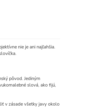
ktívne nie je ani najľahšia.
slovíčka.
anský pôvod. Jediným
vukomalebné slová, ako fijú,
liť v zásade všetky javy okolo