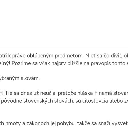
í k práve obľúbeným predmetom. Niet sa čo diviť, obje
ľný! Pozrime sa však najprv bližšie na pravopis tohto 
vybraným slovám.
! Tie sa dnes už neučia, pretože hláska F nemá slov
 pôvodne slovenských slovách, sú citoslovcia alebo z
ch hmoty a zákonoch jej pohybu, takže sa snaží vysvet