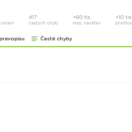
417
+60 tis.
+10 tis
cvičení
častých chýb
mes. návštev
profilo
 pravopisu
Časté chyby