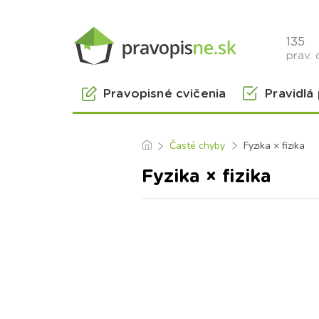
135
prav. 
Pravopisné cvičenia
Pravidlá
Časté chyby
Fyzika × fizika
Fyzika × fizika