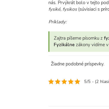
nás. Prvýkrát bolo v tejto pod
fysiké, fysikos
(súvisiaci s pr
Príklady:
Zajtra píšeme písomku z
fy
Fyzikálne
zákony vidíme v 
Žiadne podobné príspevky.
5/5 - (2 hlas