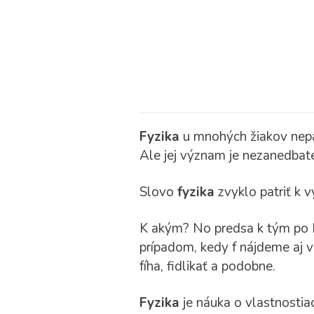
Fyzika
u mnohých žiakov nepatr
Ale jej význam je nezanedbate
Slovo
fyzika
zvyklo patriť k 
K akým? No predsa k tým po F
prípadom, kedy f nájdeme aj v
fíha, fidlikať a podobne.
Fyzika
je náuka o vlastnostia