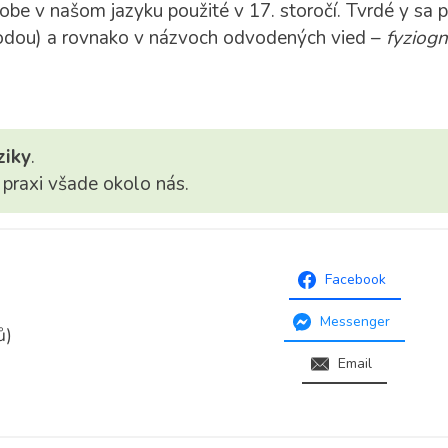
obe v našom jazyku použité v 17. storočí. Tvrdé y sa p
írodou) a rovnako v názvoch odvodených vied –
fyziogn
ziky
.
praxi všade okolo nás.
Facebook
Messenger
ů)
Email