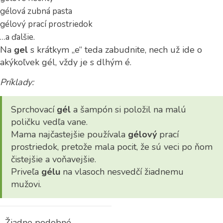
gélová zubná pasta
gélový prací prostriedok
…a ďalšie.
Na
gel
s krátkym „e“ teda zabudnite, nech už ide o
akýkoľvek gél, vždy je s dlhým é.
Príklady:
Sprchovací
gél
a šampón si položil na malú
poličku vedľa vane.
Mama najčastejšie používala
gélový
prací
prostriedok, pretože mala pocit, že sú veci po ňom
čistejšie a voňavejšie.
Priveľa
gélu
na vlasoch nesvedčí žiadnemu
mužovi.
Žiadne podobné