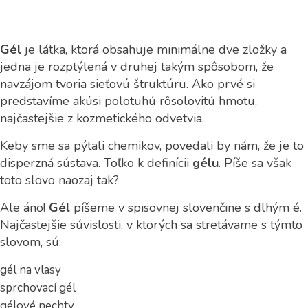
Gél
je látka, ktorá obsahuje minimálne dve zložky a
jedna je rozptýlená v druhej takým spôsobom, že
navzájom tvoria sieťovú štruktúru. Ako prvé si
predstavíme akúsi polotuhú rôsolovitú hmotu,
najčastejšie z kozmetického odvetvia.
Keby sme sa pýtali chemikov, povedali by nám, že je to
disperzná sústava. Toľko k definícii
gélu
. Píše sa však
toto slovo naozaj tak?
Ale áno!
Gél
píšeme v spisovnej slovenčine s dlhým é.
Najčastejšie súvislosti, v ktorých sa stretávame s týmto
slovom, sú:
gél na vlasy
sprchovací gél
gélové nechty