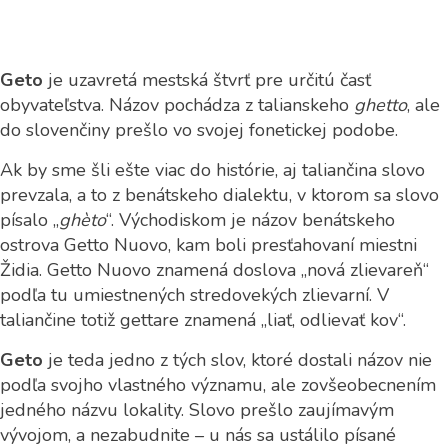
Geto
je uzavretá mestská štvrť pre určitú časť
obyvateľstva. Názov pochádza z talianskeho
ghetto
, ale
do slovenčiny prešlo vo svojej fonetickej podobe.
Ak by sme šli ešte viac do histórie, aj taliančina slovo
prevzala, a to z benátskeho dialektu, v ktorom sa slovo
písalo „
ghèto
“. Východiskom je názov benátskeho
ostrova Getto Nuovo, kam boli presťahovaní miestni
Židia. Getto Nuovo znamená doslova „nová zlievareň“
podľa tu umiestnených stredovekých zlievarní. V
taliančine totiž gettare znamená „liať, odlievať kov“.
Geto
je teda jedno z tých slov, ktoré dostali názov nie
podľa svojho vlastného významu, ale zovšeobecnením
jedného názvu lokality. Slovo prešlo zaujímavým
vývojom, a nezabudnite – u nás sa ustálilo písané