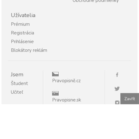
Obchodné podmienky
Užívatelia
Prémium
Registrácia
Prihlásenie
Blokátory reklám
Jsem
Pravopisně.cz
Študent
Učiteľ
Zavřít
Pravopisne.sk
Publikovanie alebo ďalšie šírenie obsahu serveru