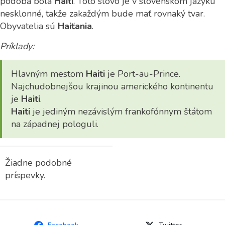
podoba bola
Haiti
. Toto slovo je v slovenskom jazyku
nesklonné, takže zakaždým bude mať rovnaký tvar.
Obyvatelia sú
Haiťania
.
Príklady:
Hlavným mestom
Haiti
je Port-au-Prince.
Najchudobnejšou krajinou amerického kontinentu
je
Haiti
.
Haiti
je jediným nezávislým frankofónnym štátom
na západnej pologuli.
Žiadne podobné
príspevky.