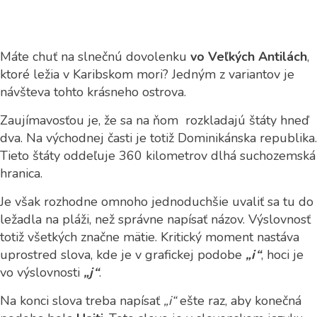
Máte chuť na slnečnú dovolenku
vo Veľkých Antilách
,
ktoré ležia v Karibskom mori? Jedným z variantov je
návšteva tohto krásneho ostrova.
Zaujímavosťou je, že sa na ňom rozkladajú štáty hneď
dva. Na východnej časti je totiž Dominikánska republika.
Tieto štáty oddeľuje 360 kilometrov dlhá suchozemská
hranica.
Je však rozhodne omnoho jednoduchšie uvaliť sa tu do
ležadla na pláži, než správne napísať názov. Výslovnosť
totiž všetkých značne mätie. Kritický moment nastáva
uprostred slova, kde je v grafickej podobe
„i“
, hoci je
vo výslovnosti
„j“
.
Na konci slova treba napísať
„i“
ešte raz, aby konečná