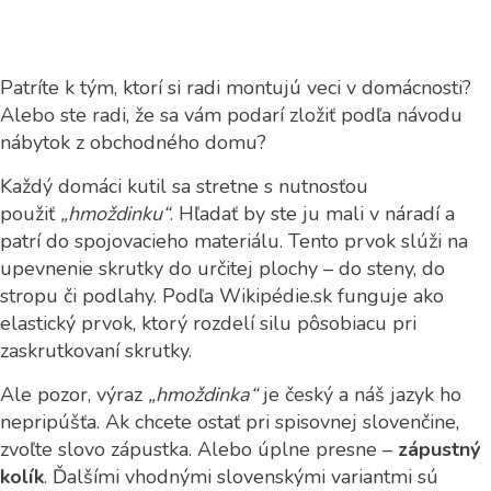
Patríte k tým, ktorí si radi montujú veci v domácnosti?
Alebo ste radi, že sa vám podarí zložiť podľa návodu
nábytok z obchodného domu?
Každý domáci kutil sa stretne s nutnosťou
použiť
„hmoždinku“
. Hľadať by ste ju mali v náradí a
patrí do spojovacieho materiálu. Tento prvok slúži na
upevnenie skrutky do určitej plochy – do steny, do
stropu či podlahy. Podľa Wikipédie.sk funguje ako
elastický prvok, ktorý rozdelí silu pôsobiacu pri
zaskrutkovaní skrutky.
Ale pozor, výraz
„hmoždinka“
je český a náš jazyk ho
nepripúšťa. Ak chcete ostať pri spisovnej slovenčine,
zvoľte slovo zápustka. Alebo úplne presne –
zápustný
kolík
. Ďalšími vhodnými slovenskými variantmi sú