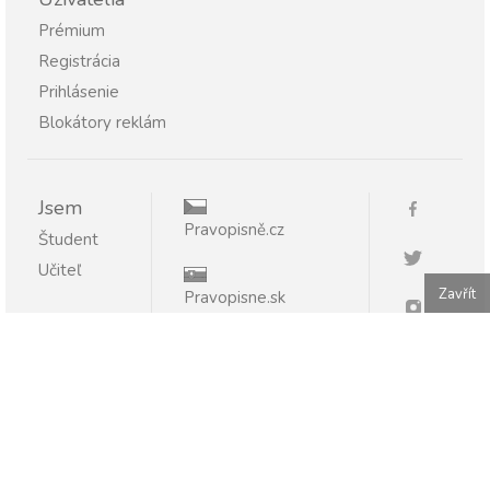
Prémium
Registrácia
Prihlásenie
Blokátory reklám
Jsem
Pravopisně.cz
Študent
Učiteľ
Zavřít
Pravopisne.sk
Publikovanie alebo ďalšie šírenie obsahu serveru
Pravopisne.sk je bez písomného súhlasu zakázané.
Pravopisne.sk - pomáhame so slovenčinou 2011 - 2026.