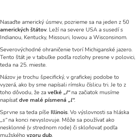
Nasaďte americký úsmev, pozrieme sa na jeden z 50
amerických štátov
. Leží na severe USA a susedí s
Indianou, Kentucky, Missouri, Iowou a Wisconsinom.
Severovýchodné ohraničenie tvorí Michiganské jazero.
Tento štát je v tabuľke podľa rozlohy presne v polovici,
teda na 25. mieste.
Názov je trochu špecifický, v grafickej podobe to
vyzerá, ako by sme napísali rímsku číslicu tri. Je to z
toho dôvodu, že za
veľké
„I“
na začiatok musíme
napísať
dve malé písmená
„l“
.
Sprvne sa teda píše
Illinois
. Vo výslovnosti sa hláska
„s“
na konci nevyslovuje. Môže sa používať ako
nesklonné (v strednom rode) či skloňovať podľa
mužského
vzoru dub
.