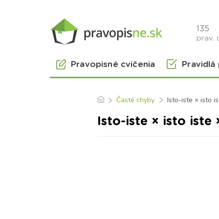
135
prav. 
Pravopisné cvičenia
Pravidlá
Časté chyby
Isto-iste × isto i
Isto-iste × isto iste 