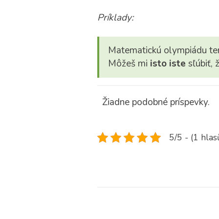
Príklady:
Matematickú olympiádu te
Môžeš mi
isto iste
sľúbiť, 
Žiadne podobné príspevky.
5/5 - (1 hlas