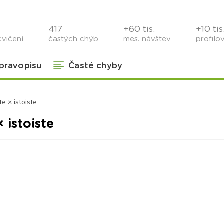
417
+60 tis.
+10 tis
cvičení
častých chýb
mes. návštev
profilo
 pravopisu
Časté chyby
ste × istoiste
× istoiste