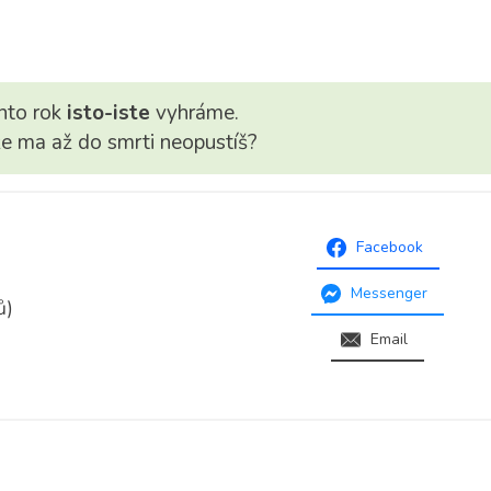
nto rok
isto-iste
vyhráme.
že ma až do smrti neopustíš?
Facebook
Messenger
ů)
Email