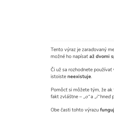
Tento výraz je zaraďovaný med
možné ho napísať
až dvomi 
Či už sa rozhodnete používať 
istoiste
neexistuje
.
Pomôcť si môžete tým, že ak to
fakt zvláštne –
„o“
a
„i“
hneď p
Obe časti tohto výrazu
fungu