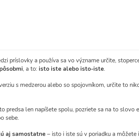
zi príslovky a používa sa vo význame určite, stoperc
spôsobmi
, a to:
isto iste alebo isto-iste
.
verziu s medzerou alebo so spojovníkom, určite to ni
 predsa len napíšete spolu, pozriete sa na to slovo ešt
o sebe.
jú aj samostatne
– isto i iste sú v poriadku a môžete