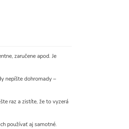
entne, zaručene apod. Je
kdy nepíšte dohromady –
e raz a zistíte, že to vyzerá
 ich používať aj samotné.