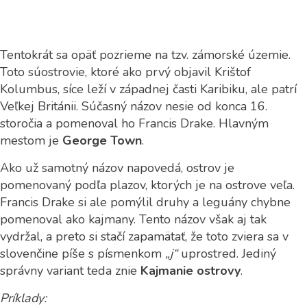
Tentokrát sa opäť pozrieme na tzv. zámorské územie.
Toto súostrovie, ktoré ako prvý objavil Krištof
Kolumbus, síce leží v západnej časti Karibiku, ale patrí
Veľkej Británii. Súčasný názov nesie od konca 16.
storočia a pomenoval ho Francis Drake. Hlavným
mestom je
George Town
.
Ako už samotný názov napovedá, ostrov je
pomenovaný podľa plazov, ktorých je na ostrove veľa.
Francis Drake si ale pomýlil druhy a leguány chybne
pomenoval ako kajmany. Tento názov však aj tak
vydržal, a preto si stačí zapamätať, že toto zviera sa v
slovenčine píše s písmenkom
„j“
uprostred. Jediný
správny variant teda znie
Kajmanie ostrovy
.
Príklady: