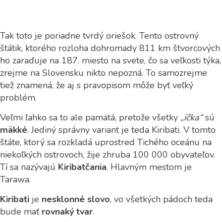
Tak toto je poriadne tvrdý oriešok. Tento ostrovný
štátik, ktorého rozloha dohromady 811 km štvorcových
ho zaraďuje na 187. miesto na svete, čo sa veľkosti týka,
zrejme na Slovensku nikto nepozná. To samozrejme
tiež znamená, že aj s pravopisom môže byť veľký
problém.
Veľmi ľahko sa to ale pamätá, pretože všetky
„íčka“
sú
mäkké
. Jediný správny variant je teda Kiribati. V tomto
štáte, ktorý sa rozkladá uprostred Tichého oceánu na
niekoľkých ostrovoch, žije zhruba 100 000 obyvateľov.
Tí sa nazývajú
Kiribatčania
. Hlavným mestom je
Tarawa.
Kiribati
je
nesklonné slovo
, vo všetkých pádoch teda
bude mať
rovnaký tvar
.