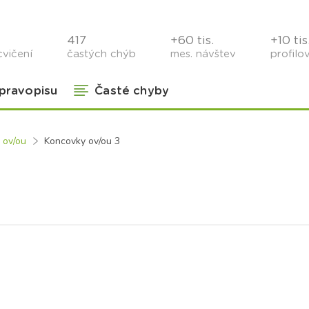
417
+60 tis.
+10 tis
cvičení
častých chýb
mes. návštev
profilo
 pravopisu
Časté chyby
 ov/ou
Koncovky ov/ou 3