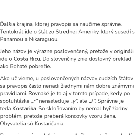
Ďalšia krajina, ktorej pravopis sa naučíme správne.
Tentokrát ide o štát zo Strednej Ameriky, ktorý susedí s
Panamou a Nikaraguou.
Jeho názov je výrazne poslovenčený, pretože v origináli
ide o
Costa Ricu
. Do slovenčiny znie doslovný preklad
ako Bohaté pobrežie.
Ako už vieme, u poslovenčených názvov cudzích štátov
sa pravopis často neriadi žiadnymi nám dobre známymi
pravidlami. Rovnaké je to aj v tomto prípade, kedy po
spoluhláske
„r“
nenasleduje
„y“
, ale
„i“
. Správne je
teda
Kostarika
. So skloňovaním by nemal byř žiadny
problém, pretože preberá koncovky vzoru žena.
Obyvatelia sú Kostaričania.