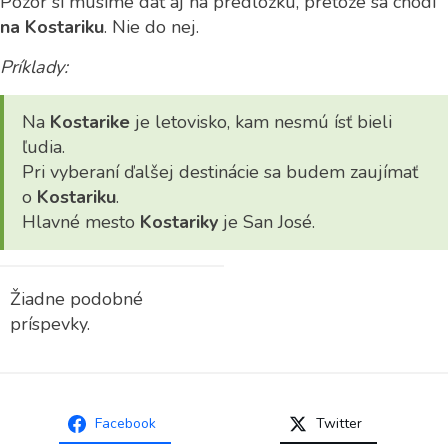
Pozor si musíme dať aj na predložku, pretože sa chodí
na Kostariku
. Nie do nej.
Príklady:
Na
Kostarike
je letovisko, kam nesmú ísť bieli
ľudia.
Pri vyberaní ďalšej destinácie sa budem zaujímať
o
Kostariku
.
Hlavné mesto
Kostariky
je San José.
Žiadne podobné
príspevky.
Facebook
Twitter