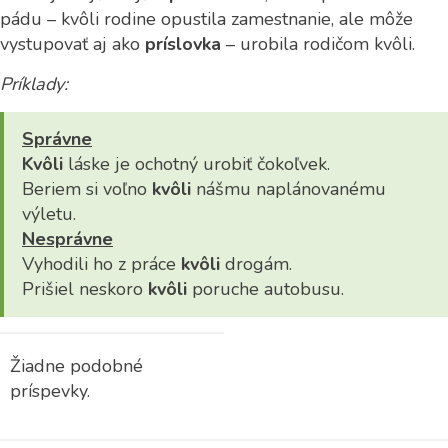
pádu – kvôli rodine opustila zamestnanie, ale môže
vystupovať aj ako
príslovka
– urobila rodičom kvôli.
Príklady:
Správne
Kvôli
láske je ochotný urobiť čokoľvek.
Beriem si voľno
kvôli
nášmu naplánovanému
výletu.
Nesprávne
Vyhodili ho z práce
kvôli
drogám.
Prišiel neskoro
kvôli
poruche autobusu.
Žiadne podobné
príspevky.