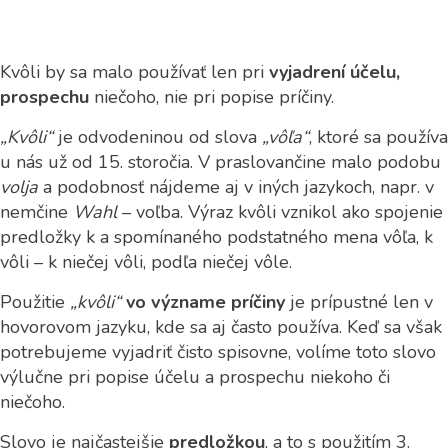
Kvôli by sa malo používať len pri
vyjadrení účelu,
prospechu
niečoho, nie pri popise príčiny.
„Kvôli“
je odvodeninou od slova
„vôľa“
, ktoré sa používa
u nás už od 15. storočia. V praslovančine malo podobu
volja
a podobnosť nájdeme aj v iných jazykoch, napr. v
nemčine
Wahl
– voľba. Výraz kvôli vznikol ako spojenie
predložky k a spomínaného podstatného mena vôľa, k
vôli – k niečej vôli, podľa niečej vôle.
Použitie
„kvôli“
vo význame príčiny
je prípustné len v
hovorovom jazyku, kde sa aj často používa. Keď sa však
potrebujeme vyjadriť čisto spisovne, volíme toto slovo
výlučne pri popise účelu a prospechu niekoho či
niečoho.
Slovo je najčastejšie
predložkou
, a to s použitím 3.