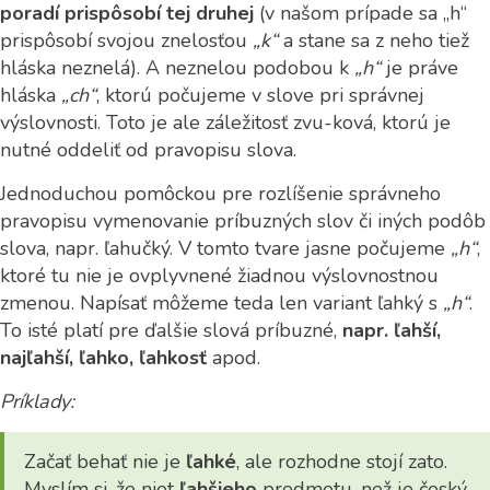
poradí prispôsobí tej druhej
(v našom prípade sa „h“
prispôsobí svojou znelosťou
„k“
a stane sa z neho tiež
hláska neznelá). A neznelou podobou k
„h“
je práve
hláska
„ch“
, ktorú počujeme v slove pri správnej
výslovnosti. Toto je ale záležitosť zvu-ková, ktorú je
nutné oddeliť od pravopisu slova.
Jednoduchou pomôckou pre rozlíšenie správneho
pravopisu vymenovanie príbuzných slov či iných podôb
slova, napr. ľahučký. V tomto tvare jasne počujeme
„h“
,
ktoré tu nie je ovplyvnené žiadnou výslovnostnou
zmenou. Napísať môžeme teda len variant ľahký s
„h“
.
To isté platí pre ďalšie slová príbuzné,
napr. ľahší,
najľahší, ľahko, ľahkosť
apod.
Príklady:
Začať behať nie je
ľahké
, ale rozhodne stojí zato.
Myslím si, že niet
ľahšieho
predmetu, než je český