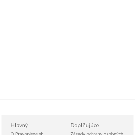
Hlavný
Doplňujúce
O Pravopisne.sk
Zásady ochrany osobných