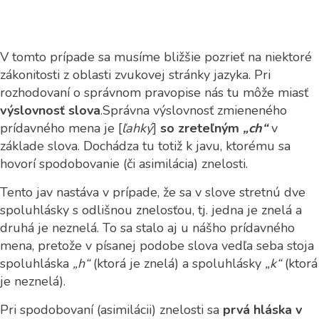
V tomto prípade sa musíme bližšie pozrieť na niektoré
zákonitosti z oblasti zvukovej stránky jazyka. Pri
rozhodovaní o správnom pravopise nás tu môže miasť
výslovnosť slova
.
Správna výslovnosť zmieneného
prídavného mena je [
ľahký
]
so zreteľným
„ch“
v
základe slova. Dochádza tu totiž k javu, ktorému sa
hovorí spodobovanie (či asimilácia) znelosti.
Tento jav nastáva v prípade, že sa v slove stretnú dve
spoluhlásky s odlišnou znelosťou, tj. jedna je znelá a
druhá je neznelá. To sa stalo aj u nášho prídavného
mena, pretože v písanej podobe slova vedľa seba stoja
spoluhláska
„h“
(ktorá je znelá) a spoluhlásky
„k“
(ktorá
je neznelá).
Pri spodobovaní (asimilácii) znelosti sa
prvá hláska v