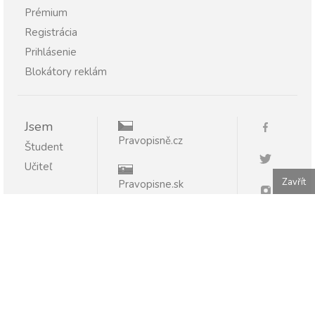
Prémium
Registrácia
Prihlásenie
Blokátory reklám
Jsem
Pravopisně.cz
Študent
Učiteľ
Zavřít
Pravopisne.sk
Publikovanie alebo ďalšie šírenie obsahu serveru
Pravopisne.sk je bez písomného súhlasu zakázané.
Pravopisne.sk - pomáhame so slovenčinou 2011 - 2026.