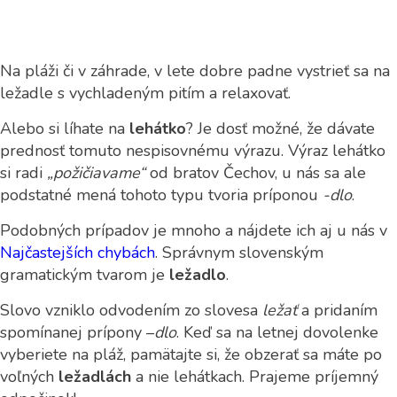
Na pláži či v záhrade, v lete dobre padne vystrieť sa na
ležadle s vychladeným pitím a relaxovať.
Alebo si líhate na
lehátko
? Je dosť možné, že dávate
prednosť tomuto nespisovnému výrazu. Výraz lehátko
si radi
„požičiavame“
od bratov Čechov, u nás sa ale
podstatné mená tohoto typu tvoria príponou
-dlo
.
Podobných prípadov je mnoho a nájdete ich aj u nás v
Najčastejších chybách
. Správnym slovenským
gramatickým tvarom je
ležadlo
.
Slovo vzniklo odvodením zo slovesa
ležať
a pridaním
spomínanej prípony –
dlo
. Keď sa na letnej dovolenke
vyberiete na pláž, pamätajte si, že obzerať sa máte po
voľných
ležadlách
a nie lehátkach. Prajeme príjemný