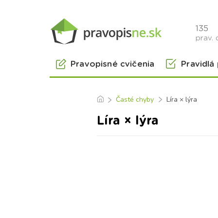
135
prav. 
Pravopisné cvičenia
Pravidlá
Časté chyby
Líra × lýra
Líra × lýra