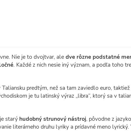
ne. Nie je to dvojtvar, ale
dve rôzne podstatné me
ločné
. Každé z nich nesie iný význam, a podľa toho treb
 Taliansku predtým, než sa tam zaviedlo euro, taktiež 
hodiskom je tu latinský výraz „libra“, ktorý sa v talian
je starý
hudobný strunový nástroj
, pôvodne z jazyk
nie literárneho druhu lyriky a prídavné meno lyrický. 