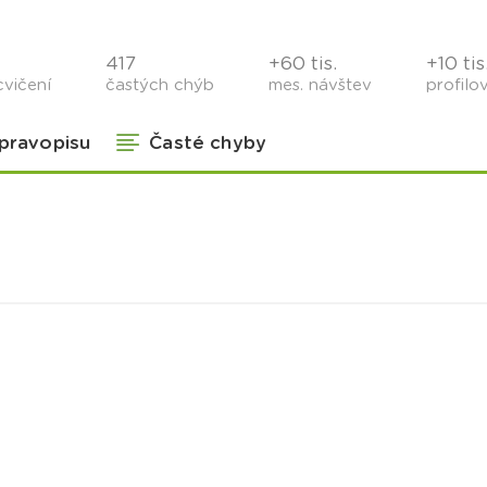
417
+60 tis.
+10 tis
cvičení
častých chýb
mes. návštev
profilo
 pravopisu
Časté chyby