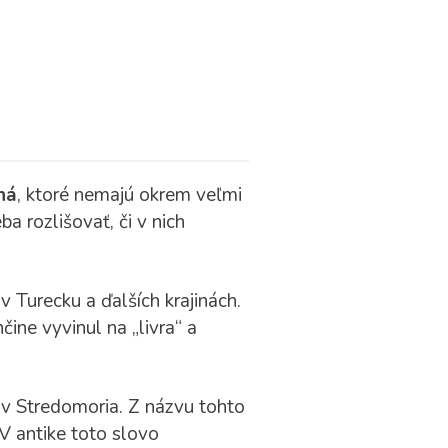
ná
, ktoré nemajú okrem veľmi
a rozlišovať, či v nich
v Turecku a ďalších krajinách.
čine vyvinul na „livra“ a
ov Stredomoria. Z názvu tohto
V antike toto slovo