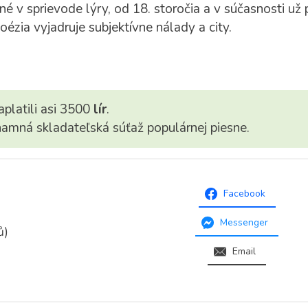
 v sprievode lýry, od 18. storočia a v súčasnosti už 
oézia vyjadruje subjektívne nálady a city.
aplatili asi 3500
lír
.
amná skladateľská súťaž populárnej piesne.
Facebook
Messenger
ů)
Email