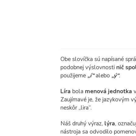
Obe slovíčka sú napísané správ
podobnej výslovnosti
nič spo
použijeme
„í“
alebo
„ý“
.
Líra
bola
menová jednotka
v
Zaujímavé je, že jazykovým výc
neskôr „lira“.
Náš druhý výraz,
lýra
, označu
nástroja sa odvodilo pomenova