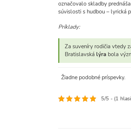
označovalo skladby prednášané
súvislosti s hudbou – lyrická p
Príklady:
Za suveníry rodičia vtedy z
Bratislavská
lýra
bola význ
Žiadne podobné príspevky.
5/5 - (1 hlas