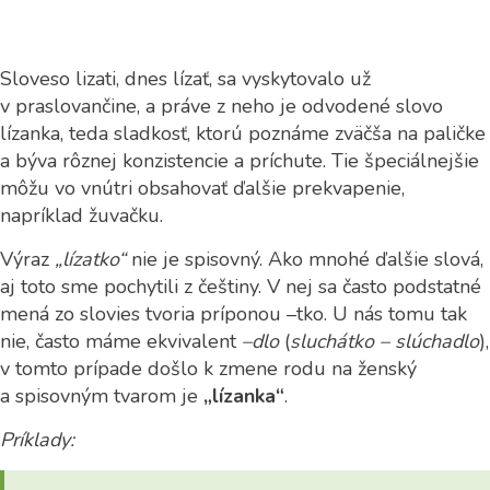
Sloveso lizati, dnes lízať, sa vyskytovalo už
v praslovančine, a práve z neho je odvodené slovo
lízanka, teda sladkosť, ktorú poznáme zväčša na paličke
a býva rôznej konzistencie a príchute.
Tie špeciálnejšie
môžu vo vnútri obsahovať ďalšie prekvapenie,
napríklad žuvačku.
Výraz
„lízatko“
nie je spisovný. Ako mnohé ďalšie slová,
aj toto sme pochytili z češtiny. V nej sa často podstatné
mená zo slovies tvoria príponou –tko. U nás tomu tak
nie, často máme ekvivalent
–dlo
(
sluchátko – slúchadlo
),
v tomto prípade došlo k zmene rodu na ženský
a spisovným tvarom je
„lízanka“
.
Príklady: