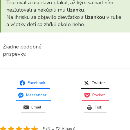
Trucoval a usedavo plakal, až kým sa nad ním
nezľutovali a nekúpili mu
lízanku
.
Na ihrisku sa objavilo dievčatko s
lízankou
v ruke
a všetky deti sa zhŕkli okolo neho.
Žiadne podobné
príspevky.
Facebook
Twitter
Messenger
Pocket
Email
Tisk
5/5 - (2 hlasů)