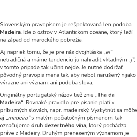
Slovenským pravopisom je rešpektovaná len podoba
Madeira
. Ide o ostrov v Atlantickom oceáne, ktorý leží
na západ od marockého pobrežia.
Aj napriek tomu, že je pre nás dvojhláska
„ei“
netradičná a máme tendenciu ju nahradiť vkladným
„j“
,
v tomto prípade tak učiniť nejde. Je nutné dodržať
pôvodný pravopis mena tak, aby nebol narušený nijako
výrazne ani význam, ani podoba slova.
Originálny portugalský názov tiež znie
„IIha da
Madeira“
. Rovnaké pravidlo pre písanie platí v
príbuzných slovách, napr. madeirský. Vyskytnúť sa môže
aj
„madeira“
s malým počiatočným písmenom, tak
označujeme
druh dezertného vína
, ktorý pochádza
práve z Madeiry. Druhým preneseným významom je