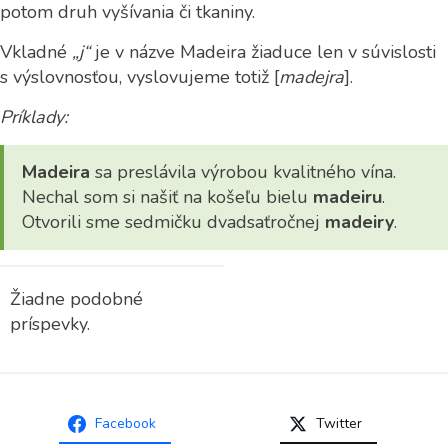
potom druh vyšívania či tkaniny.
Vkladné
„j“
je v názve Madeira žiaduce len v súvislosti
s výslovnosťou, vyslovujeme totiž [
madejra
].
Príklady:
Madeira
sa preslávila výrobou kvalitného vína.
Nechal som si našiť na košeľu bielu
madeiru
.
Otvorili sme sedmičku dvadsaťročnej
madeiry
.
Žiadne podobné
príspevky.
Facebook
Twitter