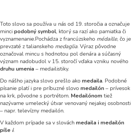
Toto slovo sa používa u nás od 19. storočia a označuje
minci
podobný symbol
, ktorý sa razí ako pamiatka či
vyznamenanie.
Pochádza z francúzskeho
médaille
, čo je
prevzaté z talianskeho
medaglia
. Výraz pôvodne
označoval mincu s hodnotou pol denára a súčasný
význam nadobudol v 15. storočí vďaka vzniku nového
druhu umenia
– medailistiky.
Do nášho jazyka slovo prešlo ako
medaila
. Podobné
písanie platí i pre príbuzné slovo
medailón
– prívesok
na krk, pôvodne s portrétom.
Medailónom
tiež
nazývame umelecký útvar venovaný nejakej osobnosti
– napr. televízny medailón.
V každom prípade sa v slovách
medaila i medailón
píše
i
.