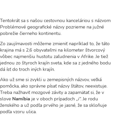
Tentokrát sa s našou cestovnou kanceláriou s názvom
Problémové geografické názvy pozrieme na južné
pobrežie čierneho kontinentu.
Zo zaujímavosti môžeme zmieniť napríklad to, že táto
krajina má s 2,6 obyvateľmi na kilometer štvorcový
vôbec najmenšiu hustotu zaľudnenia v Afrike. Je tiež
jednou zo štyroch krajín sveta, kde sa z jedného bodu
dá ísť do troch iných krajín.
Ako už sme si zvykli u zemepisných názvov, veľká
pomôcka, ako správne písať názvy štátov, neexistuje.
Treba nažhaviť mozgové závity a zapamätať si, že v
slove
Namíbia
je v oboch prípadoch
„i“
. Je rodu
ženského a už podľa prvého je jasné, že sa skloňuje
podľa vzoru ulica.