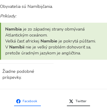
Obyvatelia sú Namíbijčania.
Príklady:
Namíbia
je zo západnej strany obmývaná
Atlantickým oceánom.
Veľká časť africkej
Namíbie
je pokrytá púšťami.
V
Namíbii
nie je veľký problém dohovoriť sa,
pretože úradným jazykom je angličtina.
Žiadne podobné
príspevky.
Facebook
Twitter