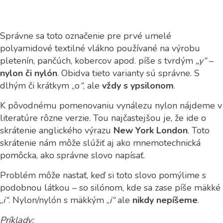
Správne sa toto označenie pre prvé umelé
polyamidové textilné vlákno používané na výrobu
pletenín, pančúch, kobercov apod. píše s tvrdým
„y“
–
nylon či nylón
. Obidva tieto varianty sú správne. S
dlhým či krátkym „o
“
, ale
vždy s ypsilonom
.
K pôvodnému pomenovaniu vynálezu nylon nájdeme v
literatúre rôzne verzie. Tou najčastejšou je, že ide o
skrátenie anglického výrazu
New York London
. Toto
skrátenie nám môže slúžiť aj ako mnemotechnická
pomôcka, ako správne slovo napísať.
Problém môže nastať, keď si toto slovo pomýlime s
podobnou látkou – so silónom, kde sa zase píše mäkké
„
i“
. Nylon/nylón s mäkkým „
i“
ale
nikdy nepíšeme
.
Príklady: