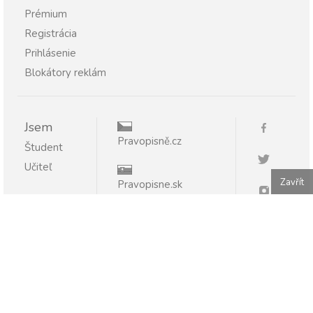
Prémium
Registrácia
Prihlásenie
Blokátory reklám
Jsem
Pravopisně.cz
Študent
Učiteľ
Zavřít
Pravopisne.sk
Publikovanie alebo ďalšie šírenie obsahu serveru
Pravopisne.sk je bez písomného súhlasu zakázané.
Pravopisne.sk - pomáhame so slovenčinou 2011 - 2026.