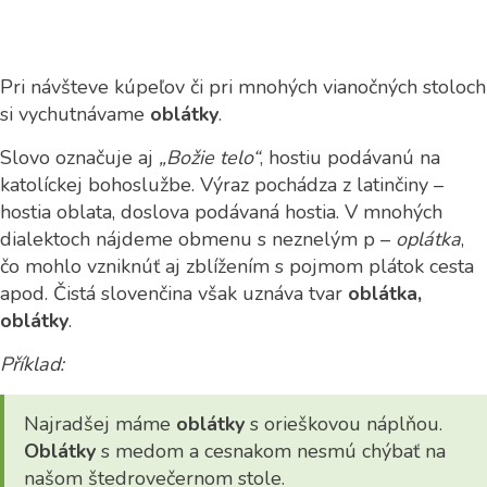
Pri návšteve kúpeľov či pri mnohých vianočných stoloch
si vychutnávame
oblátky
.
Slovo označuje aj
„Božie telo“
, hostiu podávanú na
katolíckej bohoslužbe. Výraz pochádza z latinčiny –
hostia oblata, doslova podávaná hostia. V mnohých
dialektoch nájdeme obmenu s neznelým p –
oplátka
,
čo mohlo vzniknúť aj zblížením s pojmom plátok cesta
apod. Čistá slovenčina však uznáva tvar
oblátka,
oblátky
.
Příklad:
Najradšej máme
oblátky
s orieškovou náplňou.
Oblátky
s medom a cesnakom nesmú chýbať na
našom štedrovečernom stole.