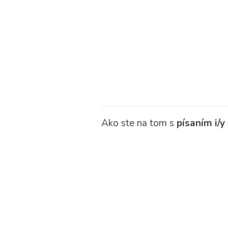
Ako ste na tom s
písaním i/y č