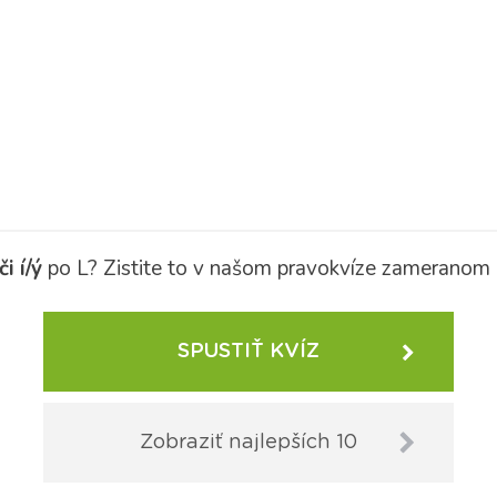
i í/ý
po L? Zistite to v našom pravokvíze zameranom 
SPUSTIŤ KVÍZ
Zobraziť najlepších 10