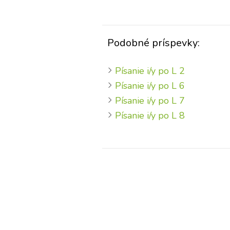
Podobné príspevky:
Písanie i/y po L 2
Písanie i/y po L 6
Písanie i/y po L 7
Písanie i/y po L 8