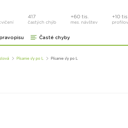
417
+60 tis.
+10 tis
cvičení
častých chýb
mes. návštev
profilo
 pravopisu
Časté chyby
slová
Písanie i/y po L
Písanie i/y po L