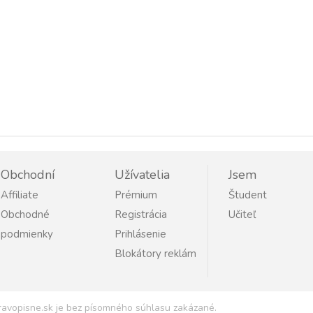
Obchodní
Užívatelia
Jsem
Affiliate
Prémium
Študent
Obchodné
Registrácia
Učiteľ
podmienky
Prihlásenie
Blokátory reklám
Pravopisne.sk je bez písomného súhlasu zakázané.