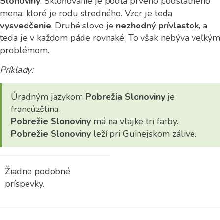
Slonoviny
. Skloňovanie je podľa prvého podstatného
mena, ktoré je rodu stredného. Vzor je teda
vysvedčenie
. Druhé slovo je
nezhodný prívlastok
, a
teda je v každom páde rovnaké. To však nebýva veľkým
problémom.
Príklady:
Úradným jazykom
Pobrežia Slonoviny
je
francúzština.
Pobrežie Slonoviny
má na vlajke tri farby.
Pobrežie Slonoviny
leží pri Guinejskom zálive.
Žiadne podobné
príspevky.