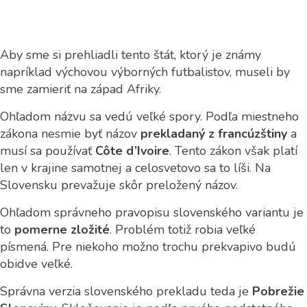
Aby sme si prehliadli tento štát, ktorý je známy
napríklad výchovou výborných futbalistov, museli by
sme zamieriť na západ Afriky.
Ohľadom názvu sa vedú veľké spory. Podľa miestneho
zákona nesmie byť názov
prekladaný z francúzštiny
a
musí sa používať
Côte d’Ivoire
. Tento zákon však platí
len v krajine samotnej a celosvetovo sa to líši. Na
Slovensku prevažuje skôr preložený názov.
Ohľadom správneho pravopisu slovenského variantu je
to
pomerne zložité
. Problém totiž robia veľké
písmená. Pre niekoho možno trochu prekvapivo budú
obidve veľké.
Správna verzia slovenského prekladu teda je
Pobrežie