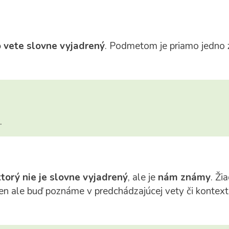
 vete slovne vyjadrený
. Podmetom je priamo jedno zo
.
ktorý nie je slovne vyjadrený
, ale je
nám známy
. Ži
n ale buď poznáme v predchádzajúcej vety či kontextu