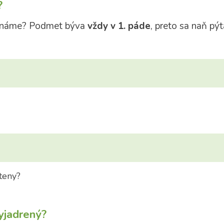
?
oznáme? Podmet býva
vždy v 1. páde
, preto sa naň p
teny?
yjadrený?