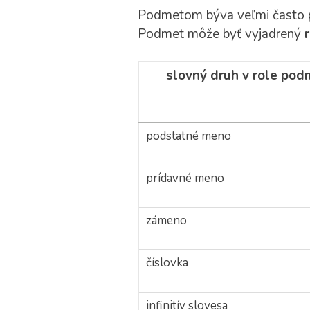
Podmetom býva veľmi často po
Podmet môže byť vyjadrený
slovný druh v role po
podstatné meno
prídavné meno
zámeno
číslovka
infinitív slovesa