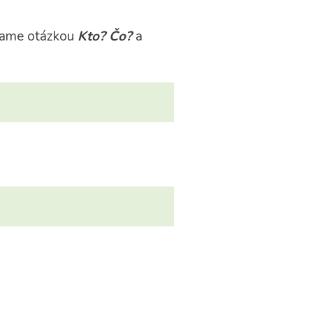
ýtame otázkou
Kto? Čo?
a