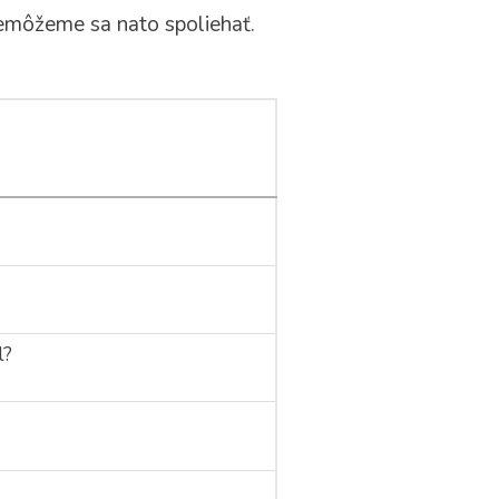
emôžeme sa nato spoliehať.
l?