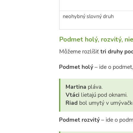
neohybný slovný druh
Podmet holý, rozvitý, n
Môžeme rozlíšiť
tri druhy p
Podmet holý
– ide o podmet, 
Martina
pláva.
Vtáci
lietajú pod oknami.
Riad
bol umytý v umývačk
Podmet rozvitý
– ide o podme