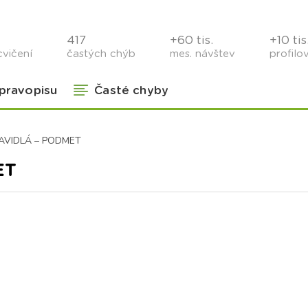
417
+60 tis.
+10 tis
cvičení
častých chýb
mes. návštev
profilo
 pravopisu
Časté chyby
AVIDLÁ – PODMET
ET