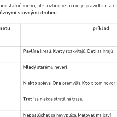
dstatné meno, ale rozhodne to nie je pravidlom a n
rôznymi slovnými druhmi
:
dmetu
príklad
Pavlína
kreslí.
Kvety
rozkvitajú.
Deti
sa hrajú.
Mladý
starému neverí.
Niekto
spieva.
Ona
premýšľa.
Kto
o tom hovori
Tretí
sa niekde stratil na trase.
Neposlúchať
sa nevypláca.
Maľovať
ma baví.