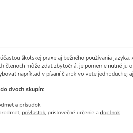
časťou školskej praxe aj bežného používania jazyka. 
h členoch môže zdať zbytočná, je pomerne nutné ju ov
ovať napríklad v písaní čiarok vo vete jednoduchej aj 
ť
do dvoch skupín
:
odmet a
prísudok
,
predmet,
prívlastok
, príslovečné určenie a
doplnok
.