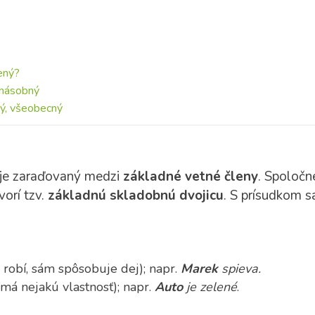
ený?
onásobný
ý, všeobecný
 je zaraďovaný medzi
základné vetné členy
. Spoločne
vorí tzv.
základnú skladobnú dvojicu
. S prísudkom s
 robí, sám spôsobuje dej); napr.
Marek
spieva.
 má nejakú vlastnosť); napr.
Auto
je zelené
.