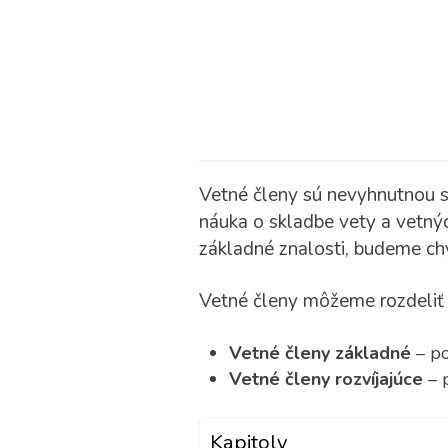
Vetné členy sú nevyhnutnou sú
náuka o skladbe vety a vetnýc
základné znalosti, budeme chyb
Vetné členy môžeme rozdeli
Vetné členy základné
– p
Vetné členy rozvíjajúce
– 
Kapitoly