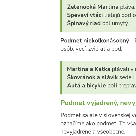
Zelenooká
Martina
pláva.
Spevaví vtáci
lietajú pod 
Špinavý riad
bol umytý.
Podmet niekoľkonásobný
– 
osôb, vecí, zvierat a pod.
Martina a Katka
plávali v 
Škovránok a slávik
sedeli 
Autá a bicykle
boli prepra
Podmet vyjadrený, nevy
Podmet sa ale v slovenskej ve
označíme ako podmet. To vša
nevyjadrené a všeobecné.