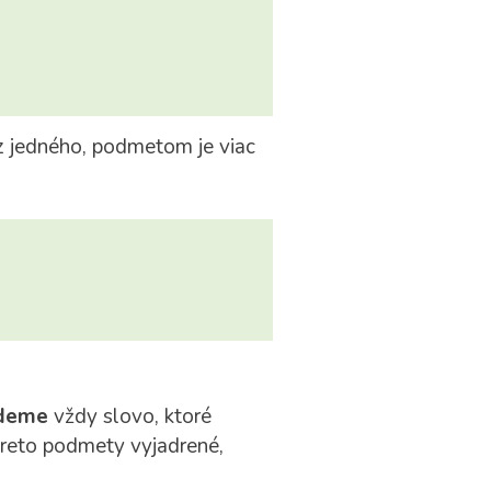
 z jedného, podmetom je viac
deme
vždy slovo, ktoré
preto podmety vyjadrené,