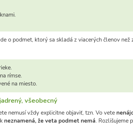
oknami.
ide o podmet, ktorý sa skladá z viacerých členov než
rieke.
na rímse.
vené na miesto.
jadrený, všeobecný
te nemusí vždy explicitne objaviť, tzn. Vo vete
nenáj
k
neznamená, že veta podmet nemá
. Rozlišujeme 