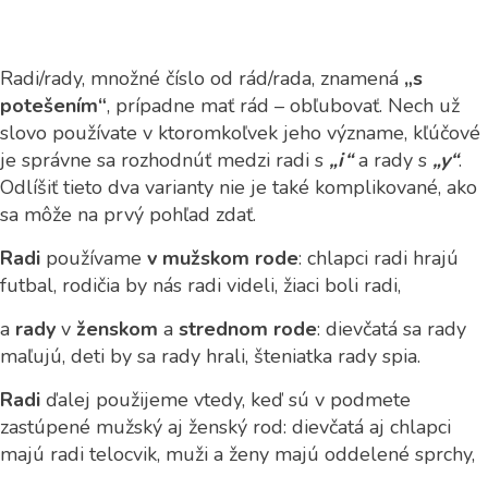
Radi/rady, množné číslo od rád/rada, znamená
„s
potešením“
, prípadne mať rád – obľubovať. Nech už
slovo používate v ktoromkoľvek jeho význame, kľúčové
je správne sa rozhodnúť medzi radi s
„i“
a rady s
„y“
.
Odlíšiť tieto dva varianty nie je také komplikované, ako
sa môže na prvý pohľad zdať.
Radi
používame
v mužskom rode
: chlapci radi hrajú
futbal, rodičia by nás radi videli, žiaci boli radi,
a
rady
v
ženskom
a
strednom rode
: dievčatá sa rady
maľujú, deti by sa rady hrali, šteniatka rady spia.
Radi
ďalej použijeme vtedy, keď sú v podmete
zastúpené mužský aj ženský rod: dievčatá aj chlapci
majú radi telocvik, muži a ženy majú oddelené sprchy,