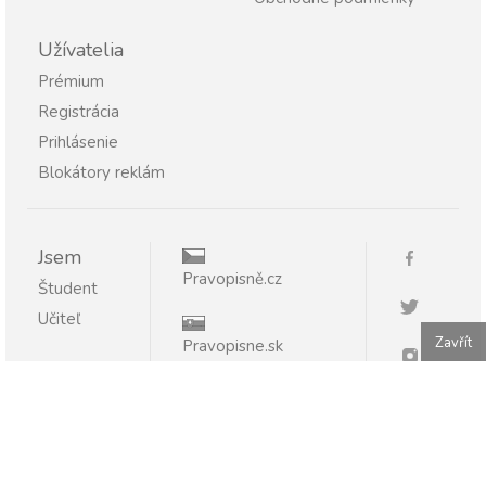
Užívatelia
Prémium
Registrácia
Prihlásenie
Blokátory reklám
Jsem
Pravopisně.cz
Študent
Učiteľ
Zavřít
Pravopisne.sk
Publikovanie alebo ďalšie šírenie obsahu serveru