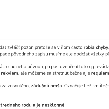
dať zvlášť pozor, pretože sa v ňom často
robia chyby
rípade pôvodného zápisu musíme ale dodržať všetky pís
ch cudzieho pôvodu, pri poslovenčení toto q prevádza
e
rekviem
, ale môžeme sa stretnúť bežne aj e
requie
a za zosnulého,
zádušná omša
. Označuje tiež smútoč
stredného rodu a je nesklonné
.