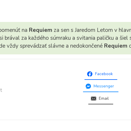
spomenúť na
Requiem
za sen s Jaredom Letom v hlavn
si brával za každého súmraku a svitania paličku a šiel 
de vždy sprevádzať slávne a nedokončené
Requiem
Facebook
Messenger
t
Email