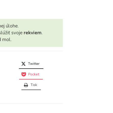
ej úlohe.
slúžiť svoje
rekviem
.
d mol.
Twitter
Pocket
Tisk