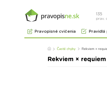
135
prav. 
Pravopisné cvičenia
Pravidlá
Časté chyby
Rekviem × requi
Rekviem × requiem