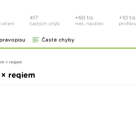
417
+60 tis.
+10 tis
cvičení
častých chýb
mes. návštev
profilo
 pravopisu
Časté chyby
em × reqiem
 × reqiem