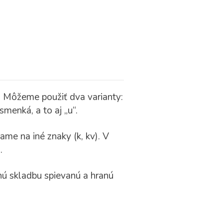
. Môžeme použiť dva varianty:
menká, a to aj „u“.
me na iné znaky (k, kv). V
m
.
nú skladbu spievanú a hranú