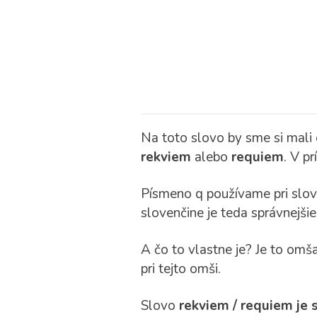
Na toto slovo by sme si mali 
rekviem
alebo
requiem
. V p
Písmeno q používame pri slová
slovenčine je teda správnejši
A čo to vlastne je? Je to omš
pri tejto omši.
Slovo
rekviem / requiem je 