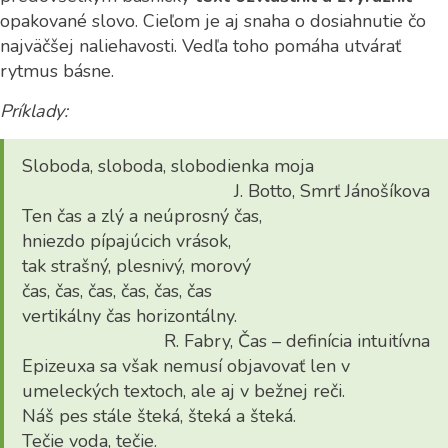
opakované slovo. Cieľom je aj snaha o dosiahnutie čo
najväčšej naliehavosti. Vedľa toho pomáha utvárať
rytmus básne.
Príklady:
Sloboda, sloboda, slobodienka moja
J. Botto, Smrť Jánošíkova
Ten čas a zlý a neúprosný čas,
hniezdo pípajúcich vrások,
tak strašný, plesnivý, morový
čas, čas, čas, čas, čas, čas
vertikálny čas horizontálny.
R. Fabry, Čas – definícia intuitívna
Epizeuxa sa však nemusí objavovať len v
umeleckých textoch, ale aj v bežnej reči.
Náš pes stále šteká, šteká a šteká.
Tečie voda, tečie.