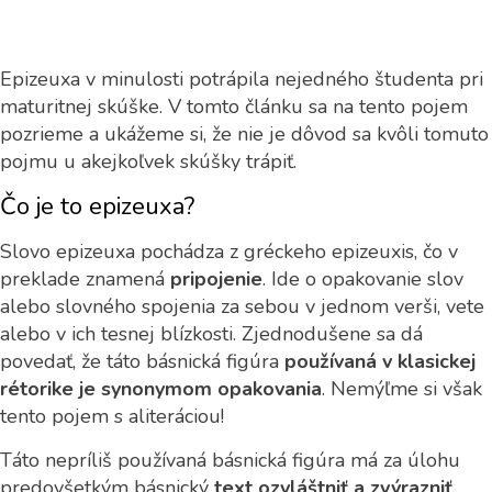
Epizeuxa v minulosti potrápila nejedného študenta pri
maturitnej skúške. V tomto článku sa na tento pojem
pozrieme a ukážeme si, že nie je dôvod sa kvôli tomuto
pojmu u akejkoľvek skúšky trápiť.
Čo je to epizeuxa?
Slovo epizeuxa pochádza z gréckeho epizeuxis, čo v
preklade znamená
pripojenie
. Ide o opakovanie slov
alebo slovného spojenia za sebou v jednom verši, vete
alebo v ich tesnej blízkosti. Zjednodušene sa dá
povedať, že táto básnická figúra
používaná v klasickej
rétorike je synonymom opakovania
. Nemýľme si však
tento pojem s aliteráciou!
Táto nepríliš používaná básnická figúra má za úlohu
predovšetkým básnický
text ozvláštniť a zvýrazniť