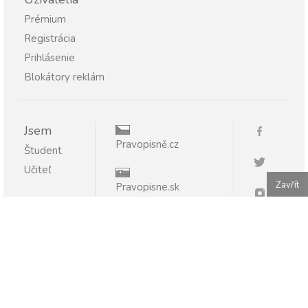
Prémium
Registrácia
Prihlásenie
Blokátory reklám
Jsem
Pravopisně.cz
Študent
Učiteľ
Zavřít
Pravopisne.sk
Publikovanie alebo ďalšie šírenie obsahu serveru
Pravopisne.sk je bez písomného súhlasu zakázané.
Pravopisne.sk - pomáhame so slovenčinou 2011 - 2026.