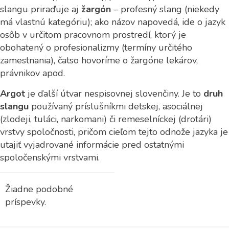
slangu priraďuje aj
žargón
– profesný slang (niekedy
má vlastnú kategóriu); ako názov napovedá, ide o jazyk
osôb v určitom pracovnom prostredí, ktorý je
obohatený o profesionalizmy (termíny určitého
zamestnania), čatso hovoríme o žargóne lekárov,
právnikov apod.
Argot
je ďalší útvar nespisovnej slovenčiny. Je to
druh
slangu
používaný príslušníkmi detskej, asociálnej
(zlodeji, tuláci, narkomani) či remeselníckej (drotári)
vrstvy spoločnosti, pričom cieľom tejto odnože jazyka je
utajiť vyjadrované informácie pred ostatnými
spoločenskými vrstvami.
Žiadne podobné
príspevky.