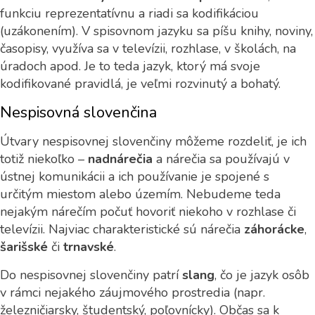
funkciu reprezentatívnu a riadi sa kodifikáciou
(uzákonením). V spisovnom jazyku sa píšu knihy, noviny,
časopisy, využíva sa v televízii, rozhlase, v školách, na
úradoch apod. Je to teda jazyk, ktorý má svoje
kodifikované pravidlá, je veľmi rozvinutý a bohatý.
Nespisovná slovenčina
Útvary nespisovnej slovenčiny môžeme rozdeliť, je ich
totiž niekoľko –
nadnárečia
a nárečia sa používajú v
ústnej komunikácii a ich používanie je spojené s
určitým miestom alebo územím. Nebudeme teda
nejakým nárečím počuť hovoriť niekoho v rozhlase či
televízii. Najviac charakteristické sú nárečia
záhorácke
,
šarišské
či
trnavské
.
Do nespisovnej slovenčiny patrí
slang
, čo je jazyk osôb
v rámci nejakého záujmového prostredia (napr.
železničiarsky, študentský, poľovnícky). Občas sa k