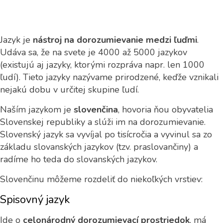
Jazyk je
nástroj na dorozumievanie medzi ľuďmi
.
Udáva sa, že na svete je 4000 až 5000 jazykov
(existujú aj jazyky, ktorými rozpráva napr. len 1000
ľudí). Tieto jazyky nazývame prirodzené, keďže vznikali
nejakú dobu v určitej skupine ľudí.
Naším jazykom je
slovenčina
, hovoria ňou obyvatelia
Slovenskej republiky a slúži im na dorozumievanie.
Slovenský jazyk sa vyvíjal po tisícročia a vyvinul sa zo
základu slovanských jazykov (tzv. praslovančiny) a
radíme ho teda do slovanských jazykov.
Slovenčinu môžeme rozdeliť do niekoľkých vrstiev:
Spisovný jazyk
Ide o
celonárodný dorozumievací prostriedok
, má