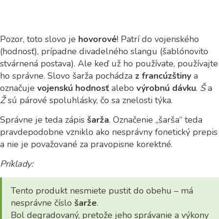
Pozor, toto slovo je
hovorové
! Patrí do vojenského
(hodnosť), prípadne divadelného slangu (šablónovito
stvárnená postava). Ale keď už ho používate, používajte
ho správne. Slovo šarža pochádza
z francúzštiny
a
označuje
vojenskú hodnosť
alebo
výrobnú dávku
.
Š
a
Ž
sú párové spoluhlásky, čo sa znelosti týka.
Správne je teda zápis
šarža
. Označenie „šarša“ teda
pravdepodobne vzniklo ako nesprávny fonetický prepis
a nie je považované za pravopisne korektné.
Príklady:
Tento produkt nesmiete pustit do obehu – má
nesprávne číslo
šarže
.
Bol degradovaný, pretože jeho správanie a výkony