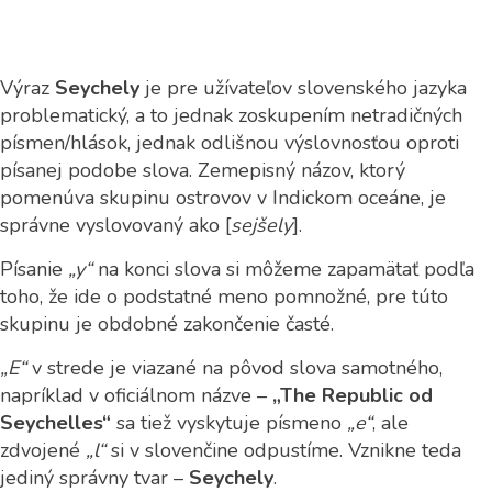
Výraz
Seychely
je pre užívateľov slovenského jazyka
problematický, a to jednak zoskupením netradičných
písmen/hlások, jednak odlišnou výslovnosťou oproti
písanej podobe slova. Zemepisný názov, ktorý
pomenúva skupinu ostrovov v Indickom oceáne, je
správne vyslovovaný ako [
sejšely
].
Písanie
„y“
na konci slova si môžeme zapamätať podľa
toho, že ide o podstatné meno pomnožné, pre túto
skupinu je obdobné zakončenie časté.
„E“
v strede je viazané na pôvod slova samotného,
napríklad v oficiálnom názve –
„The Republic od
Seychelles“
sa tiež vyskytuje písmeno
„e“
, ale
zdvojené
„l“
si v slovenčine odpustíme. Vznikne teda
jediný správny tvar –
Seychely
.