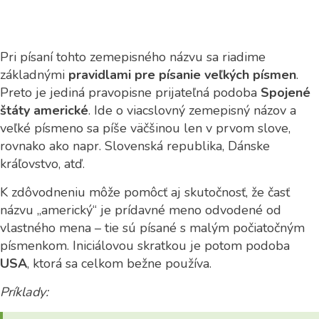
Pri písaní tohto zemepisného názvu sa riadime
základnými
pravidlami pre písanie veľkých písmen
.
Preto je jediná pravopisne prijateľná podoba
Spojené
štáty americké
. Ide o viacslovný zemepisný názov a
veľké písmeno sa píše väčšinou len v prvom slove,
rovnako ako napr. Slovenská republika, Dánske
kráľovstvo, atď.
K zdôvodneniu môže pomôcť aj skutočnosť, že časť
názvu „americký“ je prídavné meno odvodené od
vlastného mena – tie sú písané s malým počiatočným
písmenkom. Iniciálovou skratkou je potom podoba
USA
, ktorá sa celkom bežne používa.
P
r
íklady: