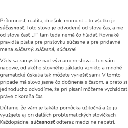
Prítomnosť, realita, dnešok, moment – to všetko je
súčasnosť
. Toto slovo je odvodené od slova čas, a nie
od slova časť. „T“ tam teda nemá čo hľadať. Rovnaké
pravidlá platia pre príslovku súčasne a pre prídavné
mená
súčasný, súčasná, súčasné
.
Vždy sa zamyslite nad významom slova – ten vám
napovie, od akého slovného základu vzniklo a mnohé
gramatické úskalia tak môžete vyriešiť sami. V tomto
prípade má slovo jasne čo dočinenia s časom, a preto si
jednoducho odvodíme, že pri písaní môžeme vychádzať
práve z koreňa čas.
Dúfame, že vám je takáto pomôcka užitočná a že ju
využijete aj pri ďalších problematických slovíčkach.
Každopádne,
súčasnosť
odteraz medzi ne nepatrí.