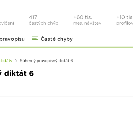
417
+60 tis.
+10 tis
cvičení
častých chýb
mes. návštev
profilo
 pravopisu
Časté chyby
diktáty
Súhrnný pravopisný diktát 6
 diktát 6