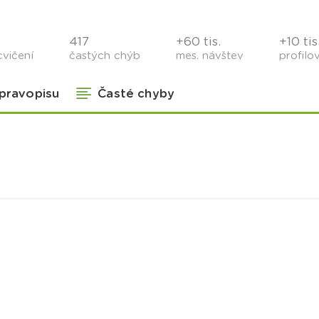
417
+60 tis.
+10 tis
cvičení
častých chýb
mes. návštev
profilo
 pravopisu
Časté chyby