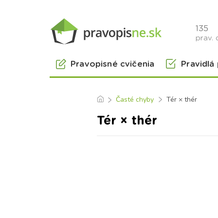
135
prav. 
Pravopisné cvičenia
Pravidlá
Časté chyby
Tér × thér
Tér × thér