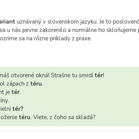
ariant
uznávaný v slovenskom jazyku. Je to poslovenče
 sa u nás pevne zakorenilo a normálne ho skloňujeme
Pozrime sa na rôzne príklady z praxe.
emáš otvorené okná! Strašne tu smrdí
tér
!
bol zápach z
téru
.
t je
tér
.
iny.
ielni
tér?
loženie
téru
. Viete, z čoho sa skladá?