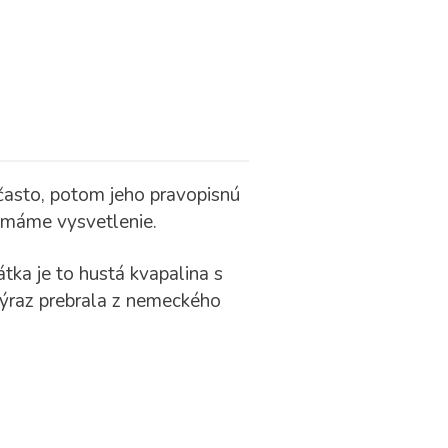
často, potom jeho pravopisnú
u máme vysvetlenie.
rátka je to hustá kvapalina s
výraz prebrala z nemeckého