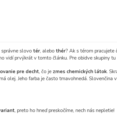
a správne slovo
tér
, alebo
thér
? Ak s térom pracujete 
 ho vidí prvýkrát v tomto článku. Pre obidve skupiny t
vanie pre decht
, čo je
zmes chemických látok
. Sk
má olej. Jeho farba je často tmavohnedá. Slovenčina 
ariant
, preto ho hneď preskočíme, nech nás nepletie!