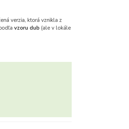
ná verzia, ktorá vznikla z
 podľa
vzoru dub
(ale v lokále