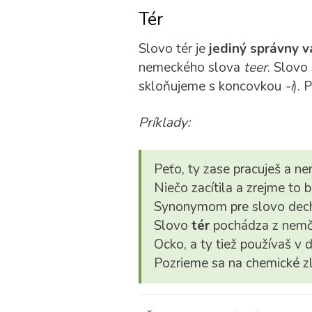
Tér
Slovo tér je
jediný správny v
nemeckého slova
teer
. Slovo
skloňujeme s koncovkou
-i
). 
Príklady:
Peťo, ty zase pracuješ a n
Niečo zacítila a zrejme to 
Synonymom pre slovo dech
Slovo
tér
pochádza z nemč
Ocko, a ty tiež používaš v d
Pozrieme sa na chemické z