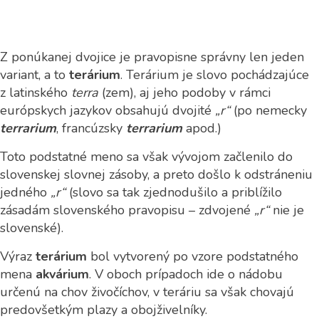
Z ponúkanej dvojice je pravopisne správny len jeden
variant, a to
terárium
. Terárium je slovo pochádzajúce
z latinského
terra
(zem), aj jeho podoby v rámci
európskych jazykov obsahujú dvojité
„r“
(po nemecky
terrarium
, francúzsky
terrarium
apod.)
Toto podstatné meno sa však vývojom začlenilo do
slovenskej slovnej zásoby, a preto došlo k odstráneniu
jedného
„r“
(slovo sa tak zjednodušilo a priblížilo
zásadám slovenského pravopisu – zdvojené
„r“
nie je
slovenské).
Výraz
terárium
bol vytvorený po vzore podstatného
mena
akvárium
. V oboch prípadoch ide o nádobu
určenú na chov živočíchov, v teráriu sa však chovajú
predovšetkým plazy a obojživelníky.