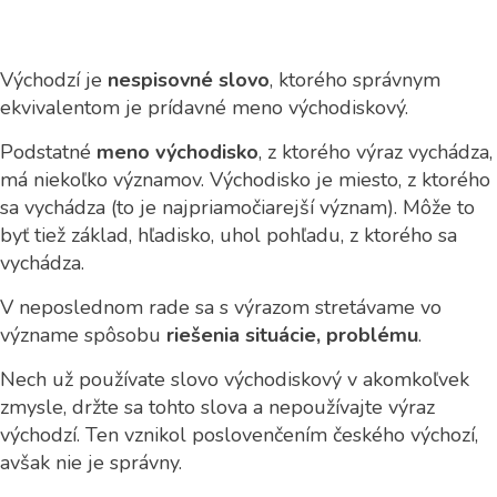
Východzí je
nespisovné slovo
, ktorého správnym
ekvivalentom je prídavné meno východiskový.
Podstatné
meno východisko
, z ktorého výraz vychádza,
má niekoľko významov. Východisko je miesto, z ktorého
sa vychádza (to je najpriamočiarejší význam). Môže to
byť tiež základ, hľadisko, uhol pohľadu, z ktorého sa
vychádza.
V neposlednom rade sa s výrazom stretávame vo
význame spôsobu
riešenia situácie, problému
.
Nech už používate slovo východiskový v akomkoľvek
zmysle, držte sa tohto slova a nepoužívajte výraz
východzí. Ten vznikol poslovenčením českého výchozí,
avšak nie je správny.